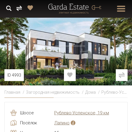
ID 4993
Главная
Загородная недвижимость
Дома
Рублево-Успенское
Шоссе
Рублево-Успенское, 19 км
Посёлок
Лапино
i