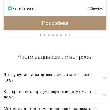
Чат в Telegram
Звонок
Подробнее
Часто задаваемые вопросы
Я хочу купить дом, должен ли я платить налог
13%?
Нет, не должны. Платить налог 13% будет только продавец,
налог рассчитывается на прибыль.
Как проверить юридическую «чистоту» участка,
дома?
Проверка юридической «чистоты» важнейшая задача при
подготовке к сделке.
Может ли договор купли-продажи подписать не