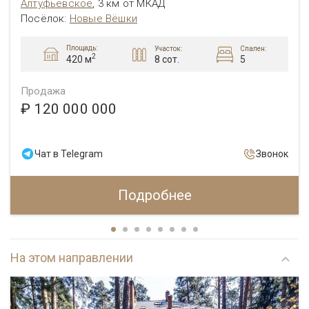
Алтуфьевcкое
,
3 км от МКАД
Посёлок
:
Новые Вёшки
Площадь:
Участок:
Спален:
2
8 сот.
5
420 м
Продажа
₽ 120 000 000
Чат в Telegram
Звонок
Подробнее
На этом направлении