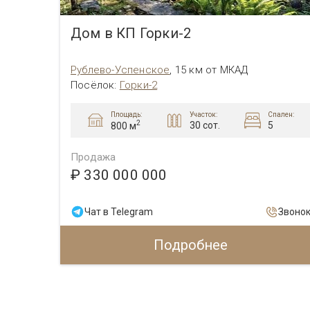
Дом в поселке Резиденции Бенилюкс
Дом в КП Горки-2
Рублево-Успенское
,
15 км от МКАД
Посёлок
:
Горки-2
Площадь:
пален:
Участок:
Спален:
2
30 сот.
5
800 м
Продажа
₽ 330 000 000
Звонок
Чат в Telegram
Звоно
Подробнее