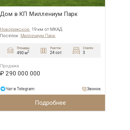
Дом в КП Миллениум Парк
Дом 
Новорижское
,
19 км от МКАД
Новор
Посёлок
:
Миллениум Парк
Посёл
Площадь:
Участок:
Спален:
2
24 сот.
3
490 м
Продажа
Прода
₽ 290 000 000
₽ 31
Чат в Telegram
Звонок
Чат 
Подробнее