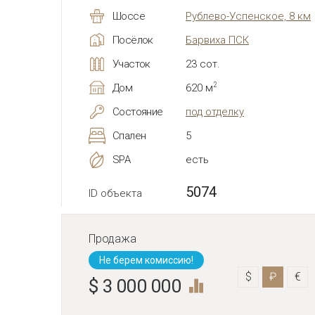
Шоссе
Рублево-Успенское, 8 км
Посёлок
Барвиха ПСК
Участок
23 сот.
2
Дом
620 м
Состояние
под отделку
Спален
5
SPA
есть
5074
ID объекта
Продажа
Не берем комиссию!
$
₽
€
$ 3 000 000