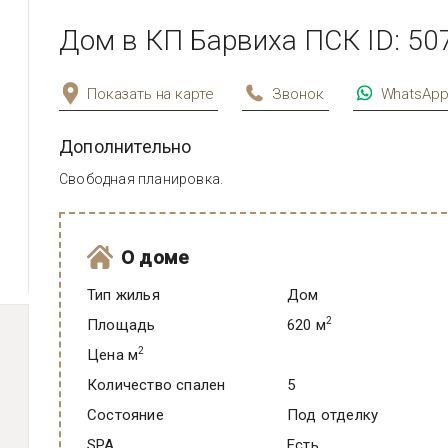
Дом в КП Барвиха ПСК ID: 50
Показать на карте
Звонок
WhatsAp
Дополнительно
Свободная планировка.
О доме
Тип жилья
Дом
2
Площадь
620 м
2
Цена м
Количество спален
5
Состояние
под отделку
SPA
есть