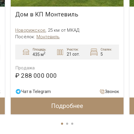
Дом в КП Монтевиль
Новорижское
,
25 км от МКАД
Посёлок
:
Монтевиль
Площадь:
Участок:
Спален:
2
21 сот.
5
435 м
Продажа
₽ 288 000 000
к
Чат в Telegram
Звонок
Подробнее