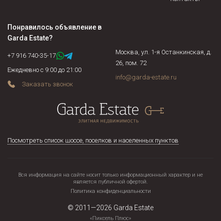
арендатором ущерба. В описи фиксируются все предметы
интерьера, мебель, оборудование и прочие элементы
Понравилось объявление в
сдаваемого коттеджа, в ней же указывается состояние
Garda Estate
?
перечисляемых предметов (новые, б/у и т.п.) и зачастую
Москва, ул. 1-я Останкинская, д.
стоимость (применяется в случае наличия в доме
+7 916 740-35-17
26, пом. 72
предметов антиквариата, эксклюзивных предметов
Ежедневно с 9:00 до 21:00
интерьера).
info@garda-estate.ru
Заказать звонок
Посмотреть список шоссе, поселков и населенных пунктов
Вся информация на сайте носит только информационный характер и не
является публичной офертой.
Политика конфиденциальности
© 2011—2026
Garda Estate
«Пиксель Плюс»