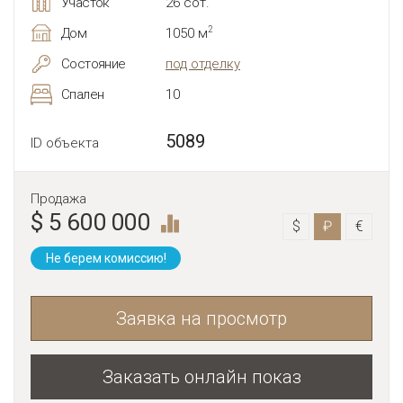
Участок
26 сот.
2
Дом
1050 м
Состояние
под отделку
Спален
10
5089
ID объекта
Продажа
$ 5 600 000
$
₽
€
Не берем комиссию!
Заявка на просмотр
Заказать онлайн показ