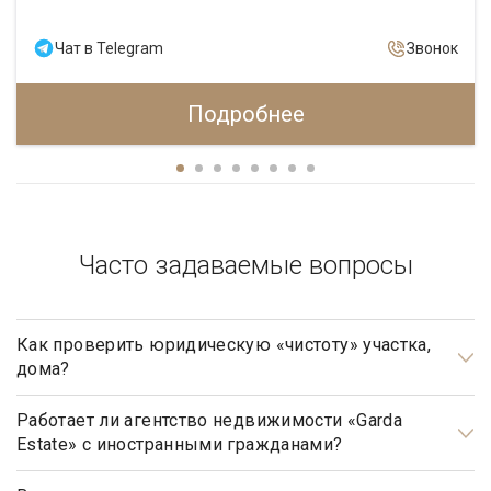
Чат в Telegram
Звонок
Подробнее
Часто задаваемые вопросы
Как проверить юридическую «чистоту» участка,
дома?
Проверка юридической «чистоты» важнейшая задача при
подготовке к сделке.
Работает ли агентство недвижимости «Garda
Estate» с иностранными гражданами?
В каждом отдельном случае проверка индивидуальна и
Да, наше агентство недвижимости, работает с