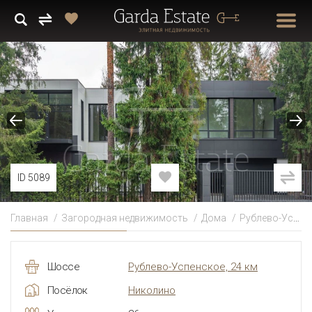
ID 5089
Главная
Загородная недвижимость
Дома
Рублево-Успенское
Шоссе
Рублево-Успенское, 24 км
Посёлок
Николино