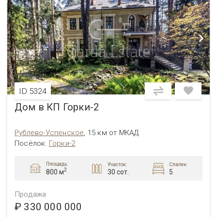
ID 5324
Дом в КП Горки-2
Рублево-Успенское
,
15 км от МКАД
Посёлок
:
Горки-2
Площадь:
Участок:
Спален:
2
30 сот.
5
800 м
Продажа
₽ 330 000 000