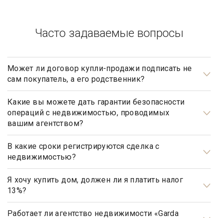
Часто задаваемые вопросы
Может ли договор купли-продажи подписать не
сам покупатель, а его родственник?
Может, но для этого необходимо иметь действующую
нотариально заверенную доверенность.
Какие вы можете дать гарантии безопасности
операций с недвижимостью, проводимых
вашим агентством?
Наше агентство элитной недвижимости осуществляет
полный контроль над каждым шагом сделки, оказывает
В какие сроки регистрируются сделка с
недвижимостью?
полное юридическое сопровождение на всех этапах
сотрудничества, что гарантирует вашу безопасность и
Общим сроком для регистрации прав на недвижимое
«чистоту» сделки.
имущество и сделок с ним является один месяц. Некоторые
Я хочу купить дом, должен ли я платить налог
13%?
виды регистрационных действий осуществляются в более
короткие сроки.
Нет, не должны. Платить налог 13% будет только продавец,
налог рассчитывается на прибыль.
Работает ли агентство недвижимости «Garda