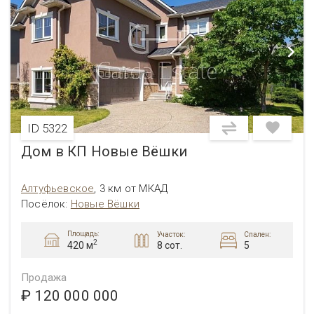
ID 5322
Дом в КП Новые Вёшки
Алтуфьевcкое
,
3 км от МКАД
Посёлок
:
Новые Вёшки
Площадь:
Участок:
Спален:
2
8 сот.
5
420 м
Продажа
₽ 120 000 000