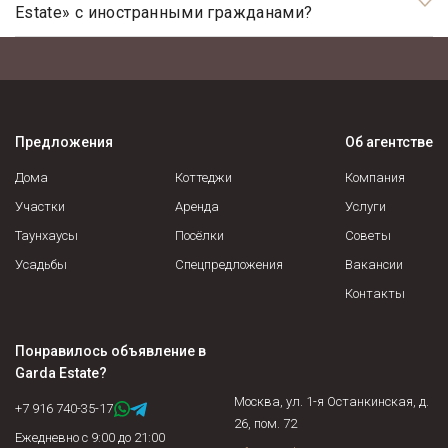
Estate» с иностранными гражданами?
Да, наше агентство недвижимости, работает с
иностранными гражданами не резидентами РФ.
Предложения
Об агентстве
Дома
Коттеджи
Компания
Участки
Аренда
Услуги
Таунхаусы
Посёлки
Советы
Усадьбы
Спецпредложения
Вакансии
Контакты
Понравилось объявление в
Garda Estate
?
Москва, ул. 1-я Останкинская, д.
+7 916 740-35-17
26, пом. 72
Ежедневно с 9:00 до 21:00