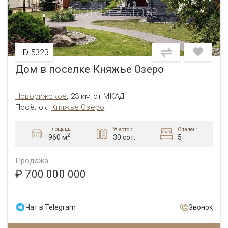
ID 5323
Дом в поселке Княжье Озеро
Новорижское
,
23 км от МКАД
Посёлок
:
Княжье Озеро
Площадь:
Участок:
Спален:
2
30 сот.
5
960 м
Продажа
₽ 700 000 000
Чат в Telegram
Звонок