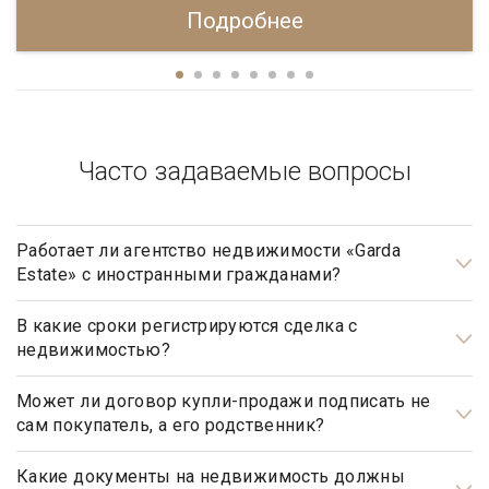
Подробнее
Часто задаваемые вопросы
Работает ли агентство недвижимости «Garda
Estate» с иностранными гражданами?
Да, наше агентство недвижимости, работает с
иностранными гражданами не резидентами РФ.
В какие сроки регистрируются сделка с
недвижимостью?
Общим сроком для регистрации прав на недвижимое
имущество и сделок с ним является один месяц. Некоторые
Может ли договор купли-продажи подписать не
сам покупатель, а его родственник?
виды регистрационных действий осуществляются в более
короткие сроки.
Может, но для этого необходимо иметь действующую
нотариально заверенную доверенность.
Какие документы на недвижимость должны