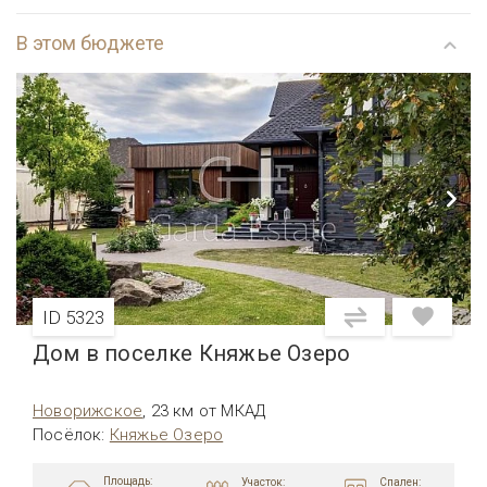
В этом бюджете
ID 5323
Дом в поселке Княжье Озеро
Новорижское
,
23 км от МКАД
Посёлок
:
Княжье Озеро
Площадь:
Участок:
Спален: