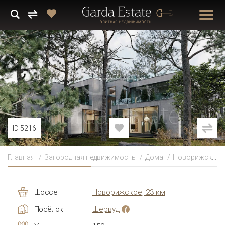
ID 5216
Главная
Загородная недвижимость
Дома
Новорижское
Шоссе
Новорижское, 23 км
Посёлок
Шервуд
i