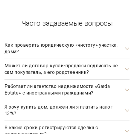
Часто задаваемые вопросы
Как проверить юридическую «чистоту» участка,
дома?
Проверка юридической «чистоты» важнейшая задача при
подготовке к сделке.
Может ли договор купли-продажи подписать не
сам покупатель, а его родственник?
В каждом отдельном случае проверка индивидуальна и
Может, но для этого необходимо иметь действующую
зависит от истории объекта недвижимости, количества
нотариально заверенную доверенность.
Работает ли агентство недвижимости «Garda
Estate» с иностранными гражданами?
собственников жилья, зарегистрированных лиц и т.д.
Да, наше агентство недвижимости, работает с
Собственник обязательно должен иметь подлинные
иностранными гражданами не резидентами РФ.
Я хочу купить дом, должен ли я платить налог
13%?
правоустанавливающие документы: свидетельство о праве
собственности, техпаспорт, договор дарения, мены или
Нет, не должны. Платить налог 13% будет только продавец,
купли-продажи. Документы не должны содержать ошибок.
налог рассчитывается на прибыль.
В какие сроки регистрируются сделка с