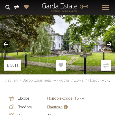
ID 5011
Главная
Загородная недвижимость
Дома
Новорижское
Шоссе
Новорижское, 16 км
Посёлок
Павлово
i