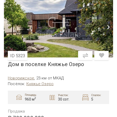
ID 5323
Дом в поселке Княжье Озеро
Новорижское
,
23 км от МКАД
Посёлок
:
Княжье Озеро
Площадь:
Участок:
Спален:
2
30 сот.
5
960 м
Продажа