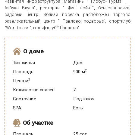
Развитая инфраструктура: Магазины " Глобус- Гурмэ" , "
Азбука Вкуса", ресторан " Фиш пойнт", бензозаправки,
садовый центр. Вблизи поселка расположен торгово
развлекательный центр " Павлово подворье", спортклуб
"World class", гольф клуб " Павлово"
О доме
Тип жилья
Дом
2
Площадь
900 м
2
Цена м
Количество спален
7
Состояние
под ключ
SPA
есть
Об участке
Площадь
25 сот.