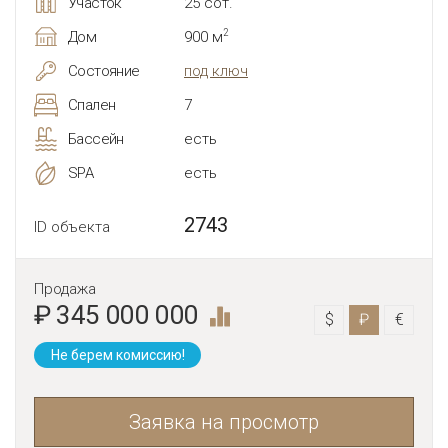
Участок
25 сот.
2
Дом
900 м
Состояние
под ключ
Спален
7
Бассейн
есть
SPA
есть
2743
ID объекта
Продажа
₽ 345 000 000
$
₽
€
Не берем комиссию!
Заявка на просмотр