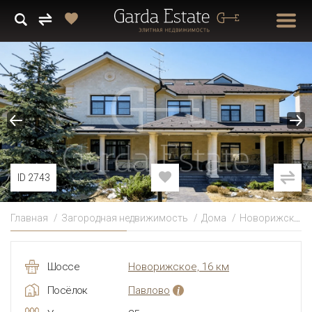
ID 2743
Главная
Загородная недвижимость
Дома
Новорижское
Шоссе
Новорижское, 16 км
Посёлок
Павлово
i