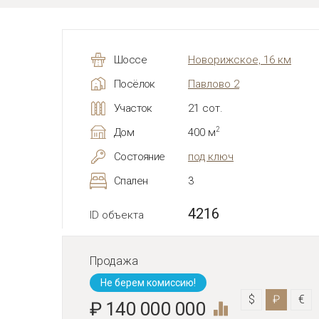
Шоссе
Новорижское, 16 км
Посёлок
Павлово 2
Участок
21 сот.
2
Дом
400 м
Состояние
под ключ
Спален
3
4216
ID объекта
Продажа
Не берем комиссию!
$
₽
€
₽ 140 000 000