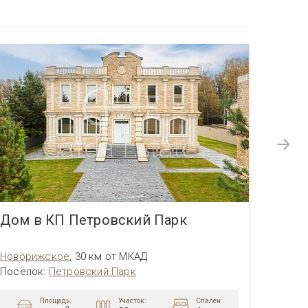
Дом в КП Петровский Парк
Дом 
Новорижское
,
30 км от МКАД
Новор
Посёлок
:
Петровский Парк
Посёл
Площадь:
Участок:
Спален: