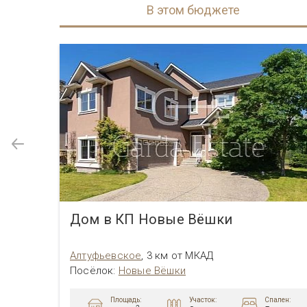
В этом бюджете
Дом в КП Новые Вёшки
Алтуфьевcкое
,
3 км от МКАД
Посёлок
:
Новые Вёшки
Площадь:
пален:
Участок:
Спален: