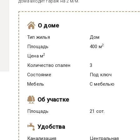
дома входит гараж на 2 м/м.
О доме
Тип жилья
Дом
2
Площадь
400 м
2
Цена м
Количество спален
3
Состояние
под ключ
Мебель
C мебелью
Об участке
Площадь
21 сот.
Удобства
Канализация
Центральная