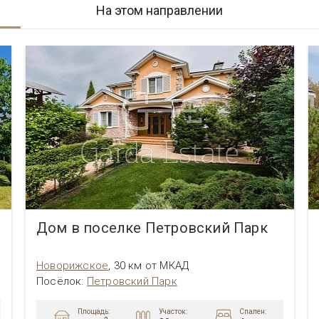
На этом направлении
Дом в поселке Петровский Парк
Новорижское
,
30 км от МКАД
Посёлок
:
Петровский Парк
Площадь:
Участок:
Спален: