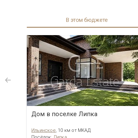
В этом бюджете
Дом в поселке Липка
Ильинское
,
10 км от МКАД
Посёлок
:
Липка