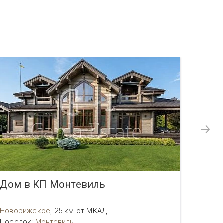
Дом в КП Монтевиль
Дом 
Новорижское
,
25 км от МКАД
Новор
Посёлок
:
Монтевиль
Посёл