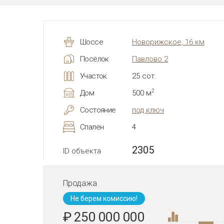
Шоссе
Новорижское, 16 км
Посёлок
Павлово 2
Участок
25 сот.
2
Дом
500 м
Состояние
под ключ
Спален
4
2305
ID объекта
Продажа
Не берем комиссию!
₽ 250 000 000