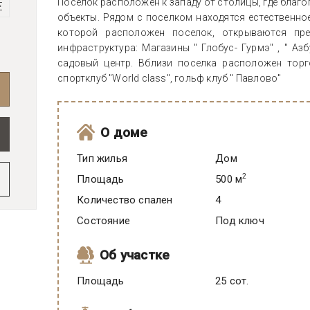
Поселок расположен к западу от столицы, где благ
€
объекты. Рядом с поселком находятся естественно
которой расположен поселок, открываются пре
инфраструктура: Магазины " Глобус- Гурмэ" , " Азб
садовый центр. Вблизи поселка расположен торг
спортклуб "World class", гольф клуб " Павлово"
О доме
Тип жилья
Дом
2
Площадь
500 м
Количество спален
4
Состояние
под ключ
Об участке
Площадь
25 сот.