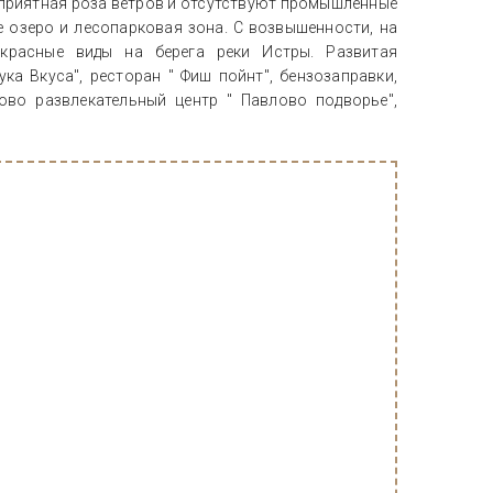
оприятная роза ветров и отсутствуют промышленные
е озеро и лесопарковая зона. С возвышенности, на
красные виды на берега реки Истры. Развитая
ука Вкуса", ресторан " Фиш пойнт", бензозаправки,
ово развлекательный центр " Павлово подворье",