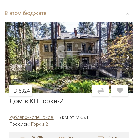
В этом бюджете
ID 5324
Дом в КП Горки-2
Рублево-Успенское
,
15 км от МКАД
Посёлок
:
Горки-2
Площадь:
Участок:
Спален: