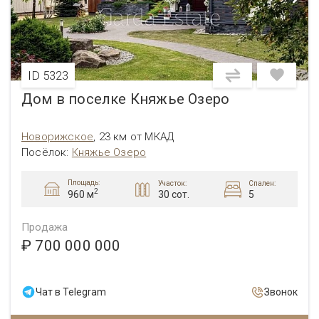
ID 5323
Дом в поселке Княжье Озеро
Новорижское
,
23 км от МКАД
Посёлок
:
Княжье Озеро
Площадь:
Участок:
Спален:
2
30 сот.
5
960 м
Продажа
₽ 700 000 000
Чат в Telegram
Звонок