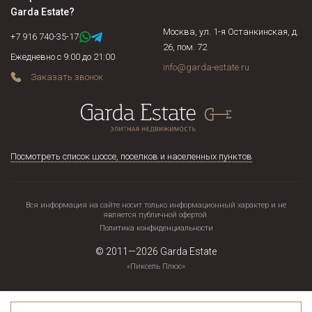
собственников недееспособные, несовершеннолетние,
Garda Estate
?
военнослужащие, осужденные граждане и соблюдены ли их
Москва, ул. 1-я Останкинская, д.
права, не находится ли жилая площадь под арестом или в
+7 916 740-35-17
26, пом. 72
залоге у банка. Если объект недвижимости продается по
Ежедневно с 9:00 до 21:00
доверенности, нужно подтвердить действительность
info@garda-estate.ru
Заказать звонок
доверенности на момент сделки и т.д.
Посмотреть список шоссе, поселков и населенных пунктов
Вся информация на сайте носит только информационный характер и не
является публичной офертой.
Политика конфиденциальности
© 2011—2026
Garda Estate
«Пиксель Плюс»