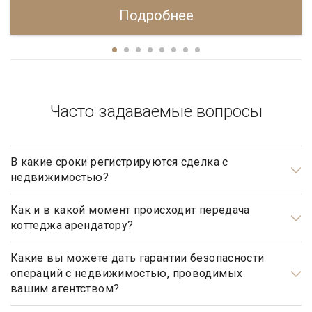
Подробнее
Часто задаваемые вопросы
В какие сроки регистрируются сделка с
недвижимостью?
Общим сроком для регистрации прав на недвижимое
имущество и сделок с ним является один месяц. Некоторые
Как и в какой момент происходит передача
коттеджа арендатору?
виды регистрационных действий осуществляются в более
короткие сроки.
Передача коттеджа от собственника арендатору
происходит после подписания обеими сторонами
Какие вы можете дать гарантии безопасности
операций с недвижимостью, проводимых
соответствующего договора аренды (найма) и подписания
вашим агентством?
акта приема-передачи объекта недвижимости. Зачастую
Наше агентство элитной недвижимости осуществляет
даты подписания договора аренды и акта не совпадают,