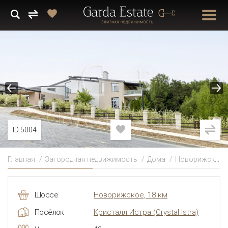
ID 5004
Главная
Загородная недвижимость
Дома
Новорижское
Шоссе
Новорижское, 18 км
Посёлок
Кристалл Истра
(Crystal Istra)