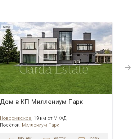
Дом в КП Миллениум Парк
Дом 
Новорижское
,
19 км от МКАД
Новор
Посёлок
:
Миллениум Парк
Посёл
Площадь:
Участок:
Спален: