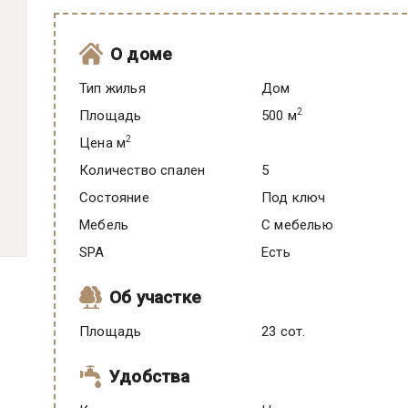
О доме
Тип жилья
Дом
2
Площадь
500 м
2
Цена м
Количество спален
5
Состояние
под ключ
Мебель
C мебелью
SPA
есть
Об участке
Площадь
23 сот.
Удобства