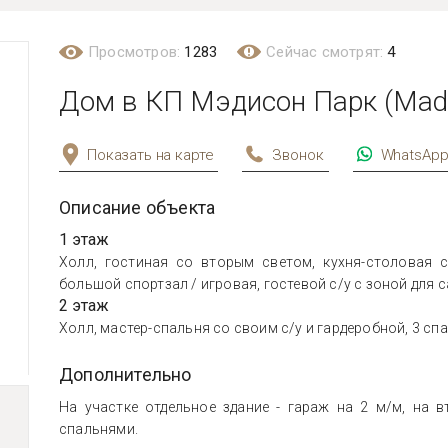
Просмотров:
1283
Сейчас смотрят:
4
Дом в КП Мэдисон Парк (Madis
Показать на карте
Звонок
WhatsAp
Описание объекта
1 этаж
Холл, гостиная со вторым светом, кухня-столовая с
большой спортзал / игровая, гостевой с/у с зоной для с
2 этаж
Холл, мастер-спальня со своим с/у и гардеробной, 3 спа
Дополнительно
На участке отдельное здание - гараж на 2 м/м, на 
спальнями.