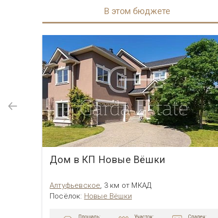
В этом бюджете
Дом в поселке Резиденции Бенилюкс
Дом в КП Новые Вёшки
Алтуфьевcкое
,
3 км от МКАД
Посёлок
:
Новые Вёшки
Площадь:
пален:
Участок:
Спален: