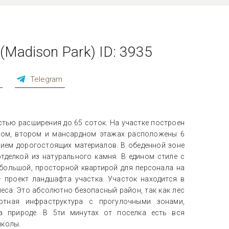
Madison Park) ID: 3935
p
Telegram
стью расширения до 65 соток. На участке построен
вом, втором и мансардном этажах расположены 6
нием дорогостоящих материалов. В обеденной зоне
отделкой из натурального камня. В едином стиле с
большой, просторной квартирой для персонала на
 проект ландшафта участка. Участок находится в
леса. Это абсолютно безопасный район, так как лес
ютная инфраструктура с прогулочными зонами,
 природе. В 5ти минутах от поселка есть вся
школы.