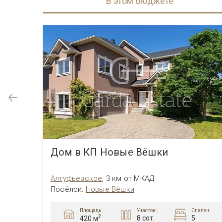
В этом бюджете
Дом в КП Новые Вёшки
Алтуфьевcкое
,
3 км от МКАД
Посёлок
:
Новые Вёшки
Площадь:
пален:
Участок:
Спален:
2
8 сот.
5
420 м