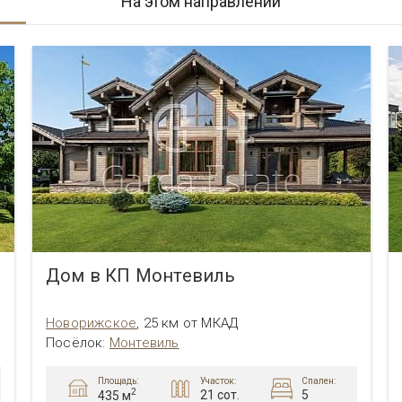
На этом направлении
Дом в КП Монтевиль
Новорижское
,
25 км от МКАД
Посёлок
:
Монтевиль
Площадь:
Участок:
Спален:
2
21 сот.
5
435 м