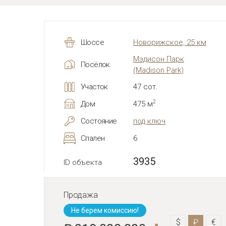
Шоссе
Новорижское, 25 км
Мэдисон Парк
Посёлок
(Madison Park)
Участок
47 сот.
2
Дом
475 м
Состояние
под ключ
Спален
6
3935
ID объекта
Продажа
Не берем комиссию!
$
₽
€