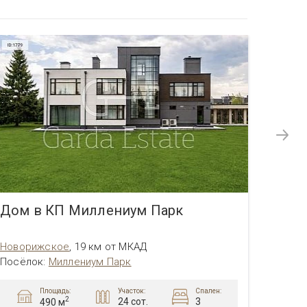
Дом в КП Миллениум Парк
Дом 
Новорижское
,
19 км от МКАД
Новор
Посёлок
:
Миллениум Парк
Посёл
Площадь:
Участок:
Спален:
2
24 сот.
3
490 м