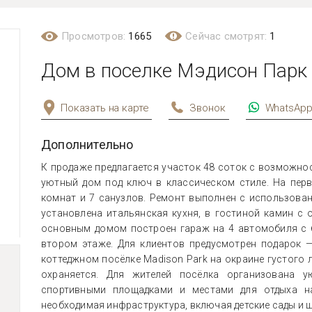
Просмотров:
1665
Сейчас смотрят:
1
Дом в поселке Мэдисон Парк (
Показать на карте
Звонок
WhatsAp
Дополнительно
К продаже предлагается участок 48 соток с возможно
уютный дом под ключ в классическом стиле. На пер
комнат и 7 санузлов. Ремонт выполнен с использова
установлена итальянская кухня, в гостиной камин с 
основным домом построен гараж на 4 автомобиля с 
втором этаже. Для клиентов предусмотрен подарок —
коттеджном посёлке Madison Park на окраине густого 
охраняется. Для жителей посёлка организована у
спортивными площадками и местами для отдыха на
необходимая инфраструктура, включая детские сады и 