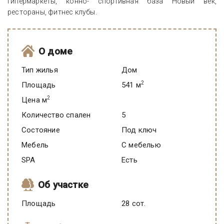
гипермаркеты, конно- спортивная база Новый век,
рестораны, фитнес клубы.
О доме
Тип жилья
Дом
2
Площадь
541 м
2
Цена м
Количество спален
5
Состояние
под ключ
Мебель
C мебелью
SPA
есть
Об участке
Площадь
28 сот.