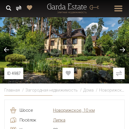
ID 4987
Главная
Загородная недвижимость
Дома
Новорижское
Шоссе
Новорижское, 10 км
Посёлок
Липка