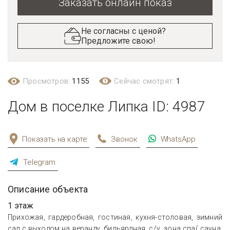
Заказать онлайн показ
Не согласны с ценой?
Предложите свою!
Просмотров:
1155
Сейчас смотрят:
1
Дом в поселке Липка ID: 4987
Показать на карте
Звонок
WhatsApp
Telegram
Описание объекта
1 этаж
Прихожая, гардеробная, гостиная, кухня-столовая, зимний
сад с выходом на веранду, бильярдная, с/у, зона спа( сауна,