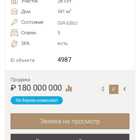
Участок
28 сот.
2
Дом
541 м
Состояние
под ключ
Спален
5
SPA
есть
4987
ID объекта
Продажа
₽ 180 000 000
$
₽
€
Не берем комиссию!
Заявка на просмотр