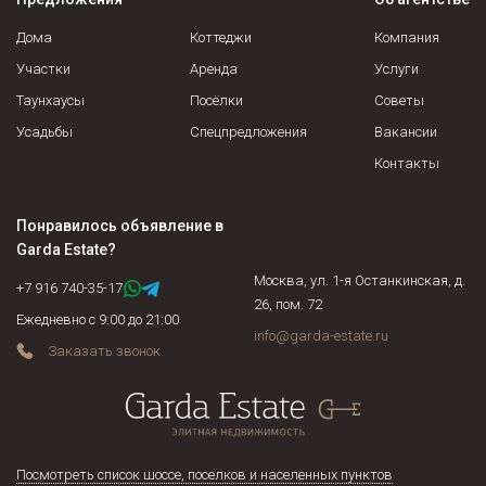
военнослужащие, осужденные граждане и соблюдены ли их
права, не находится ли жилая площадь под арестом или в
Дома
Коттеджи
Компания
залоге у банка. Если объект недвижимости продается по
Участки
Аренда
Услуги
доверенности, нужно подтвердить действительность
Таунхаусы
Посёлки
Советы
доверенности на момент сделки и т.д.
Усадьбы
Спецпредложения
Вакансии
Контакты
Понравилось объявление в
Garda Estate
?
Москва, ул. 1-я Останкинская, д.
+7 916 740-35-17
26, пом. 72
Ежедневно с 9:00 до 21:00
info@garda-estate.ru
Заказать звонок
Посмотреть список шоссе, поселков и населенных пунктов