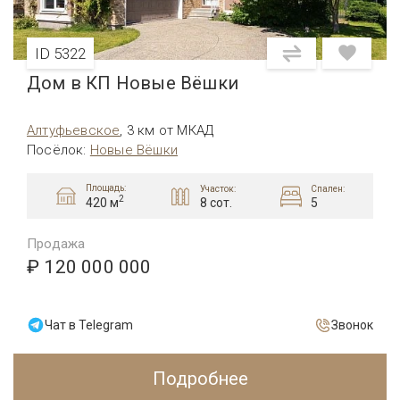
ID 5322
Дом в КП Новые Вёшки
Алтуфьевcкое
,
3 км от МКАД
Посёлок
:
Новые Вёшки
Площадь:
Участок:
Спален:
2
8 сот.
5
420 м
Продажа
₽ 120 000 000
Чат в Telegram
Звонок
Подробнее