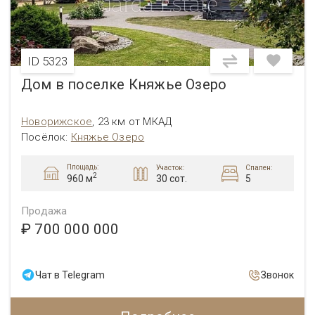
ID 5323
Дом в поселке Княжье Озеро
Новорижское
,
23 км от МКАД
Посёлок
:
Княжье Озеро
Площадь:
Участок:
Спален:
2
30 сот.
5
960 м
Продажа
₽ 700 000 000
Чат в Telegram
Звонок