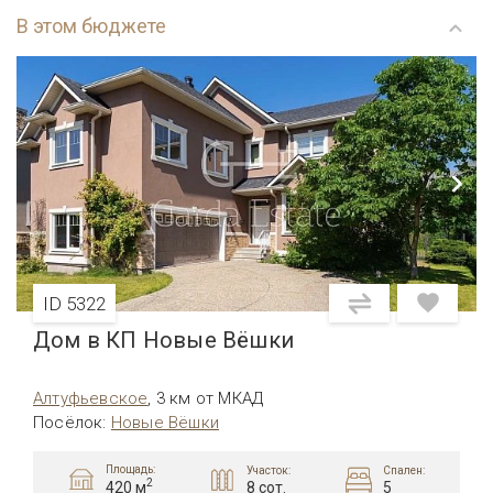
В этом бюджете
ID 5322
Дом в КП Новые Вёшки
Алтуфьевcкое
,
3 км от МКАД
Посёлок
:
Новые Вёшки
Площадь:
Участок:
Спален:
2
8 сот.
5
420 м