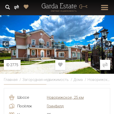
ID 2775
Главная
Загородная недвижимость
Дома
Новорижское
Шоссе
Новорижское, 25 км
Посёлок
Гринфилд