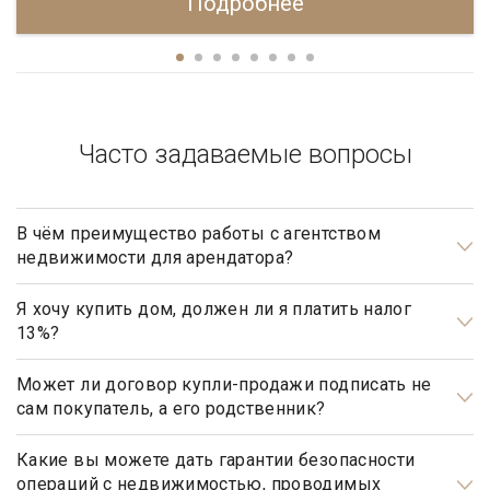
Подробнее
Часто задаваемые вопросы
В чём преимущество работы с агентством
недвижимости для арендатора?
Арендаторы элитной недвижимости почти всегда очень
занятые люди, у которых абсолютно нет времени на поиски
Я хочу купить дом, должен ли я платить налог
13%?
подходящего им дома. Обращаясь в агентство элитной
недвижимости «Garda Estate», арендатору гарантирован
Нет, не должны. Платить налог 13% будет только продавец,
индивидуальный подход и высокий уровень сервиса.
налог рассчитывается на прибыль.
Может ли договор купли-продажи подписать не
сам покупатель, а его родственник?
Профессиональные риэлторы подберут, предложат и
покажут только те варианты недвижимости, которые
Может, но для этого необходимо иметь действующую
полностью соответствуют запросам арендатора.
нотариально заверенную доверенность.
Какие вы можете дать гарантии безопасности
операций с недвижимостью, проводимых