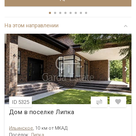
На этом направлении
ID 5325
Дом в поселке Липка
Ильинское
,
10 км от МКАД
Посёлок
:
Липка