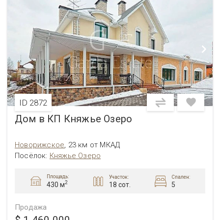
ID 2872
Дом в КП Княжье Озеро
Новорижское
,
23 км от МКАД
Посёлок:
Княжье Озеро
Площадь:
Участок:
Спален:
2
18 сот.
5
430 м
Продажа
$ 1 460 000