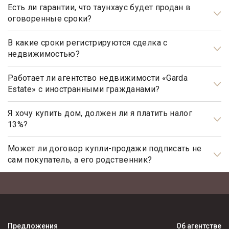
Есть ли гарантии, что таунхаус будет продан в
оговоренные сроки?
Да, агентство элитной недвижимости «Garda Estate»
гарантирует, что таунхаус будет продан в оговоренные
В какие сроки регистрируются сделка с
недвижимостью?
сроки, при условии, что Клиент принимает рекомендации,
данные ему риэлтором агентства, при определении ценовой
Общим сроком для регистрации прав на недвижимое
политики, обусловленной ситуацией на рынке
имущество и сделок с ним является один месяц. Некоторые
Работает ли агентство недвижимости «Garda
Estate» с иностранными гражданами?
недвижимости, и не станет выставлять на продажу объекты
виды регистрационных действий осуществляются в более
по завышенной цене.
короткие сроки.
Да, наше агентство недвижимости, работает с
иностранными гражданами не резидентами РФ.
Я хочу купить дом, должен ли я платить налог
13%?
Нет, не должны. Платить налог 13% будет только продавец,
налог рассчитывается на прибыль.
Может ли договор купли-продажи подписать не
сам покупатель, а его родственник?
Может, но для этого необходимо иметь действующую
нотариально заверенную доверенность.
Предложения
Об агентстве