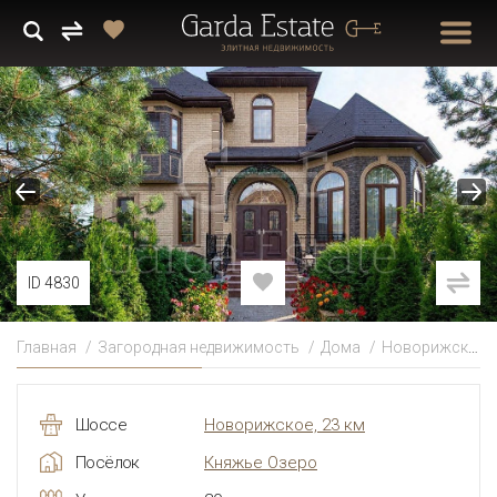
ID 4830
Главная
Загородная недвижимость
Дома
Новорижское
Шоссе
Новорижское, 23 км
Посёлок
Княжье Озеро