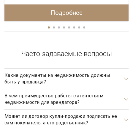
Подробнее
Часто задаваемые вопросы
Какие документы на недвижимость должны
быть у продавца?
Документами, подтверждающими право собственности
продавца, являются: свидетельство о государственной
В чём преимущество работы с агентством
недвижимости для арендатора?
регистрации права, а также правоустанавливающие
документы, такие как договор купли-продажи, мены,
Арендаторы элитной недвижимости почти всегда очень
дарения, передачи в собственность (приватизации),
занятые люди, у которых абсолютно нет времени на поиски
Может ли договор купли-продажи подписать не
сам покупатель, а его родственник?
свидетельство о праве на наследство (по закону, по
подходящего им дома. Обращаясь в агентство элитной
завещанию, решению суда и пр.).
недвижимости «Garda Estate», арендатору гарантирован
Может, но для этого необходимо иметь действующую