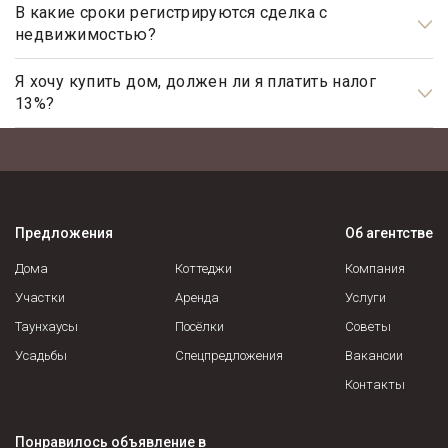
индивидуальный подход и высокий уровень сервиса.
нотариально заверенную доверенность.
В какие сроки регистрируются сделка с
недвижимостью?
Профессиональные риэлторы подберут, предложат и
покажут только те варианты недвижимости, которые
Общим сроком для регистрации прав на недвижимое
полностью соответствуют запросам арендатора.
имущество и сделок с ним является один месяц. Некоторые
Я хочу купить дом, должен ли я платить налог
13%?
виды регистрационных действий осуществляются в более
короткие сроки.
Нет, не должны. Платить налог 13% будет только продавец,
налог рассчитывается на прибыль.
Предложения
Об агентстве
Дома
Коттеджи
Компания
Участки
Аренда
Услуги
Таунхаусы
Посёлки
Советы
Усадьбы
Спецпредложения
Вакансии
Контакты
Понравилось объявление в