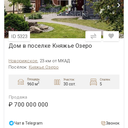
ID 5323
Дом в поселке Княжье Озеро
Новорижское
,
23 км от МКАД
Посёлок
:
Княжье Озеро
Площадь:
Участок:
Спален:
2
30 сот.
5
960 м
Продажа
₽ 700 000 000
Чат в Telegram
Звонок