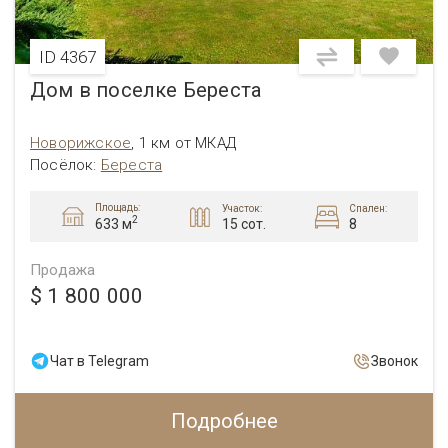
ID 4367
Дом в поселке Береста
Новорижское
,
1 км от МКАД
Посёлок:
Береста
Площадь:
Участок:
Спален:
2
15 сот.
8
633 м
Продажа
$ 1 800 000
Чат в Telegram
Звонок
Подробнее