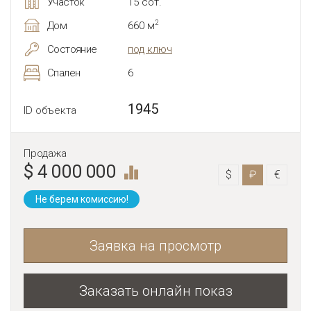
Участок
15 сот.
2
Дом
660 м
Состояние
под ключ
Спален
6
1945
ID объекта
Продажа
$ 4 000 000
$
₽
€
Не берем комиссию!
Заявка на просмотр
Заказать онлайн показ