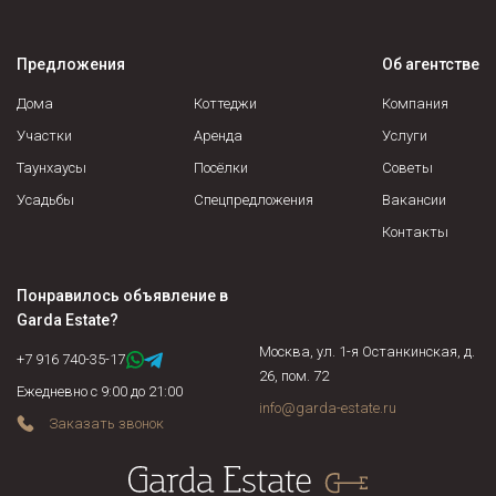
количество собственников и проверить есть ли еще лица,
имеющие право на проживание. Установить есть ли среди
Предложения
Об агентстве
собственников недееспособные, несовершеннолетние,
военнослужащие, осужденные граждане и соблюдены ли их
Дома
Коттеджи
Компания
права, не находится ли жилая площадь под арестом или в
Участки
Аренда
Услуги
залоге у банка. Если объект недвижимости продается по
Таунхаусы
Посёлки
Советы
доверенности, нужно подтвердить действительность
доверенности на момент сделки и т.д.
Усадьбы
Спецпредложения
Вакансии
Контакты
Понравилось объявление в
Garda Estate
?
Москва, ул. 1-я Останкинская, д.
+7 916 740-35-17
26, пом. 72
Ежедневно с 9:00 до 21:00
info@garda-estate.ru
Заказать звонок