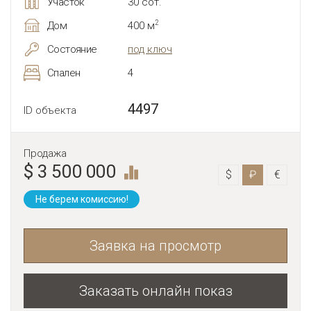
Участок
30 сот.
2
Дом
400 м
Состояние
под ключ
Спален
4
4497
ID объекта
Продажа
$ 3 500 000
$
₽
€
Не берем комиссию!
Заявка на просмотр
Заказать онлайн показ