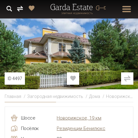
ID 4497
Главная
Загородная недвижимость
Дома
Новорижское
Шоссе
Новорижское, 19 км
Посёлок
Резиденции Бенилюкс