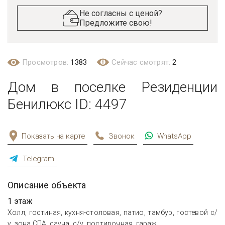
Не согласны с ценой?
Предложите свою!
Просмотров:
1383
Сейчас смотрят:
2
Дом в поселке Резиденции
Бенилюкс ID: 4497
Показать на карте
Звонок
WhatsApp
Telegram
Описание объекта
1 этаж
Холл, гостиная, кухня-столовая, патио, тамбур, гостевой с/
у, зона СПА, сауна, с/у, постирочная, гараж.