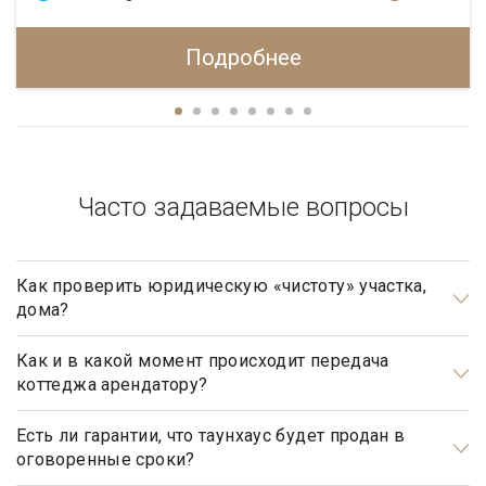
Подробнее
Часто задаваемые вопросы
Как проверить юридическую «чистоту» участка,
дома?
Проверка юридической «чистоты» важнейшая задача при
подготовке к сделке.
Как и в какой момент происходит передача
коттеджа арендатору?
В каждом отдельном случае проверка индивидуальна и
Передача коттеджа от собственника арендатору
зависит от истории объекта недвижимости, количества
происходит после подписания обеими сторонами
Есть ли гарантии, что таунхаус будет продан в
оговоренные сроки?
собственников жилья, зарегистрированных лиц и т.д.
соответствующего договора аренды (найма) и подписания
акта приема-передачи объекта недвижимости. Зачастую
Да, агентство элитной недвижимости «Garda Estate»