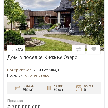
ID 5323
Дом в поселке Княжье Озеро
Новорижское
,
23 км от МКАД
Посёлок
:
Княжье Озеро
Площадь:
Участок:
Спален:
2
30 сот.
5
960 м
Продажа
₽ 700 000 000