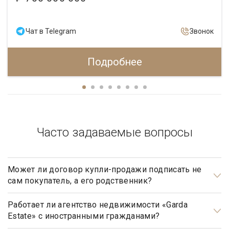
Чат в Telegram
Звонок
Подробнее
Часто задаваемые вопросы
Может ли договор купли-продажи подписать не
сам покупатель, а его родственник?
Может, но для этого необходимо иметь действующую
нотариально заверенную доверенность.
Работает ли агентство недвижимости «Garda
Estate» с иностранными гражданами?
Да, наше агентство недвижимости, работает с