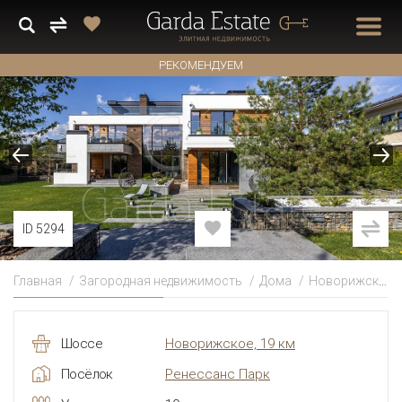
РЕКОМЕНДУЕМ
ID 5294
Главная
Загородная недвижимость
Дома
Новорижское
Шоссе
Новорижское, 19 км
Посёлок
Ренессанс Парк