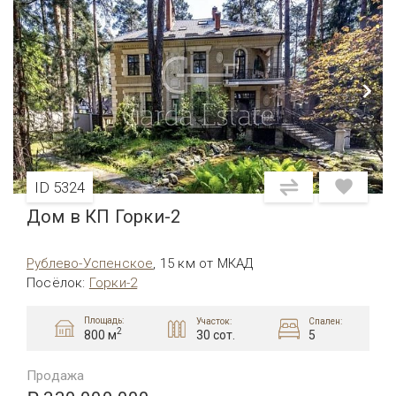
ID 5324
Дом в КП Горки-2
Рублево-Успенское
,
15 км от МКАД
Посёлок
:
Горки-2
Площадь:
Участок:
Спален:
2
30 сот.
5
800 м
Продажа