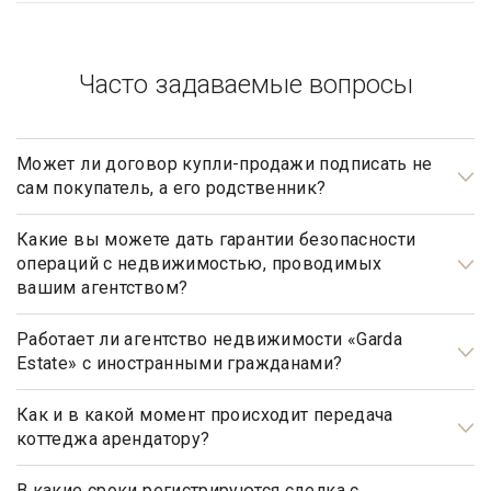
Часто задаваемые вопросы
Может ли договор купли-продажи подписать не
сам покупатель, а его родственник?
Может, но для этого необходимо иметь действующую
нотариально заверенную доверенность.
Какие вы можете дать гарантии безопасности
операций с недвижимостью, проводимых
вашим агентством?
Наше агентство элитной недвижимости осуществляет
полный контроль над каждым шагом сделки, оказывает
Работает ли агентство недвижимости «Garda
Estate» с иностранными гражданами?
полное юридическое сопровождение на всех этапах
сотрудничества, что гарантирует вашу безопасность и
Да, наше агентство недвижимости, работает с
«чистоту» сделки.
иностранными гражданами не резидентами РФ.
Как и в какой момент происходит передача
коттеджа арендатору?
Передача коттеджа от собственника арендатору
происходит после подписания обеими сторонами
В какие сроки регистрируются сделка с