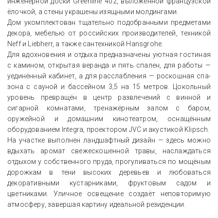
инженерной доски Greenline 402, выложенной французской
ёлочкой, а стены украшены изящными молдингами.
Дом укомплектован тщательно подобранными предметами
декора, мебелью от российских производителей, техникой
Neff и Liebherr, а также сантехникой Hansgrohe.
Для вдохновения и отдыха предназначены уютная гостиная
с камином, открытая веранда и пять спален, для работы —
уединённый кабинет, а для расслабления — роскошная спа-
зона с сауной и бассейном 3,5 на 15 метров. Цокольный
уровень превращён в центр развлечений с винной и
сигарной комнатами, тренажёрным залом с баром,
оружейной и домашним кинотеатром, оснащённым
оборудованием Integra, проектором JVC и акустикой Klipsch.
На участке выполнен ландшафтный дизайн — здесь можно
вдыхать аромат свежескошенной травы, наслаждаться
отдыхом у собственного пруда, прогуливаться по мощёным
дорожкам в тени высоких деревьев и любоваться
декоративными кустарниками, фруктовым садом и
цветниками. Уличное освещение создаёт неповторимую
атмосферу, завершая картину идеальной резиденции.