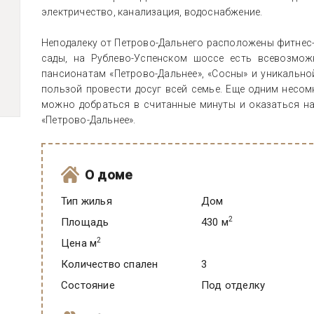
электричество, канализация, водоснабжение.
Неподалеку от Петрово-Дальнего расположены фитнес-це
сады, на Рублево-Успенском шоссе есть всевозмож
пансионатам «Петрово-Дальнее», «Сосны» и уникально
пользой провести досуг всей семье. Еще одним несо
можно добраться в считанные минуты и оказаться н
«Петрово-Дальнее».
О доме
Тип жилья
Дом
2
Площадь
430 м
2
Цена м
Количество спален
3
Состояние
под отделку