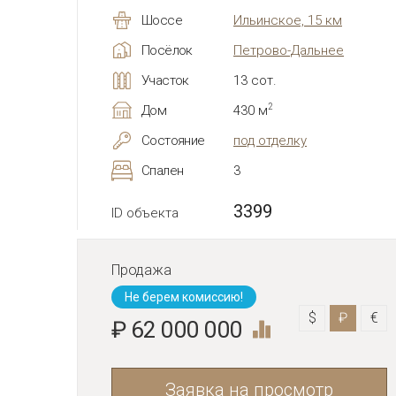
Шоссе
Ильинское, 15 км
Посёлок
Петрово-Дальнее
Участок
13 сот.
2
Дом
430 м
Состояние
под отделку
Спален
3
3399
ID объекта
Продажа
Не берем комиссию!
$
₽
€
₽ 62 000 000
Заявка на просмотр