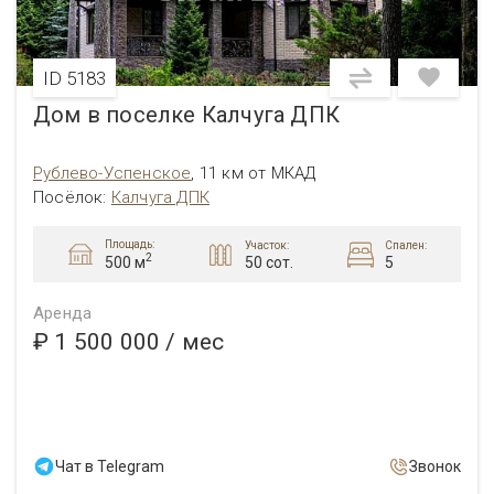
ID 5183
Дом в поселке Калчуга ДПК
Рублево-Успенское
,
11 км от МКАД
Посёлок
:
Калчуга ДПК
Площадь:
Участок:
Спален:
2
50 сот.
5
500 м
Аренда
₽ 1 500 000
/ мес
Чат в Telegram
Звонок