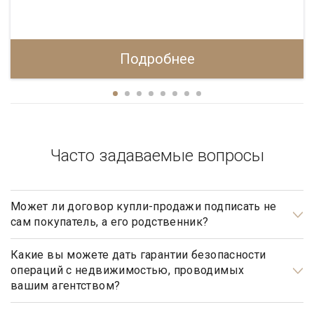
Подробнее
Часто задаваемые вопросы
Может ли договор купли-продажи подписать не
сам покупатель, а его родственник?
Может, но для этого необходимо иметь действующую
нотариально заверенную доверенность.
Какие вы можете дать гарантии безопасности
операций с недвижимостью, проводимых
вашим агентством?
Наше агентство элитной недвижимости осуществляет