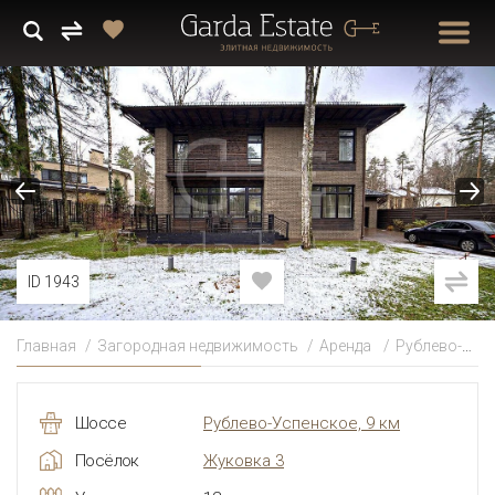
ID 1943
Главная
Загородная недвижимость
Аренда
Рублево-Успенское
Шоссе
Рублево-Успенское, 9 км
Посёлок
Жуковка 3