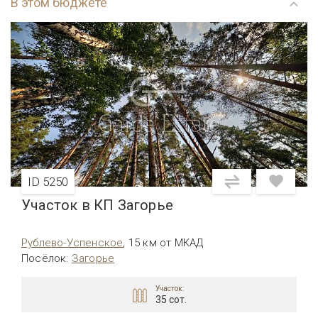
В этом бюджете
ID 5250
Участок в КП Загорье
Рублево-Успенское
,
15 км от МКАД
Посёлок
:
Загорье
Участок:
35 сот.