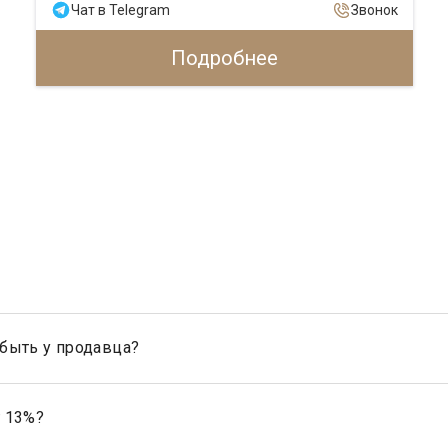
Чат в Telegram
Звонок
Подробнее
быть у продавца?
ти продавца, являются: свидетельство о государственной рег
 дарения, передачи в собственность (приватизации), свидетельст
г 13%?
родавец, налог рассчитывается на прибыль.