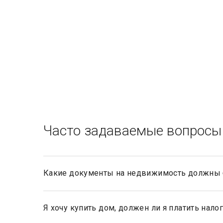
Часто задаваемые вопросы
Какие документы на недвижимость должны 
Документами, подтверждающими право собственнос
документы, такие как договор купли-продажи, мены,
завещанию, решению суда и пр.).
Я хочу купить дом, должен ли я платить нало
Нет, не должны. Платить налог 13% будет только п