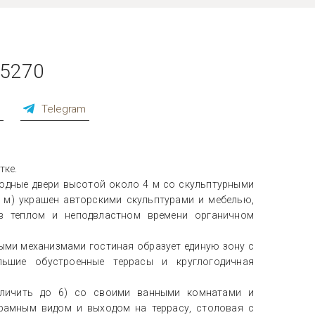
 5270
p
Telegram
тке.
ходные двери высотой около 4 м со скульптурными
 м) украшен авторскими скульптурами и мебелью,
 в теплом и неподвластном времени органичном
ми механизмами гостиная образует единую зону с
льшие обустроенные террасы и круглогодичная
еличить до 6) со своими ванными комнатами и
орамным видом и выходом на террасу, столовая с