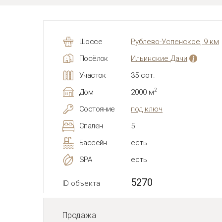
Шоссе
Рублево-Успенское, 9 км
Посёлок
Ильинские Дачи
i
Участок
35 сот.
2
Дом
2000 м
Состояние
под ключ
Спален
5
Бассейн
есть
SPA
есть
5270
ID объекта
Продажа