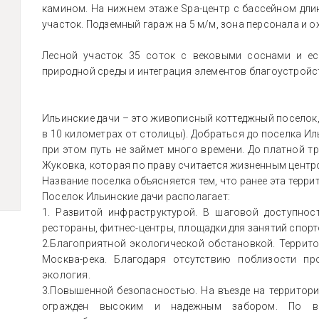
камином. На нижнем этаже Spa-центр с бассейном длин
участок. Подземный гараж на 5 м/м, зона персонала и о
Лесной участок 35 соток с вековыми соснами и ес
природной среды и интеграция элементов благоустрой
Ильинские дачи – это живописный коттеджный поселок
в 10 километрах от столицы). Добраться до поселка И
при этом путь не займет много времени. До платной т
Жуковка, которая по праву считается жизненным центр
Название поселка объясняется тем, что ранее эта терр
Поселок Ильинские дачи располагает:
1. Развитой инфраструктурой. В шаговой доступност
рестораны, фитнес-центры, площадки для занятий спорт
2.Благоприятной экологической обстановкой. Террит
Москва-река. Благодаря отсутствию поблизости пр
экология.
3.Повышенной безопасностью. На въезде на территори
огражден высоким и надежным забором. По вс