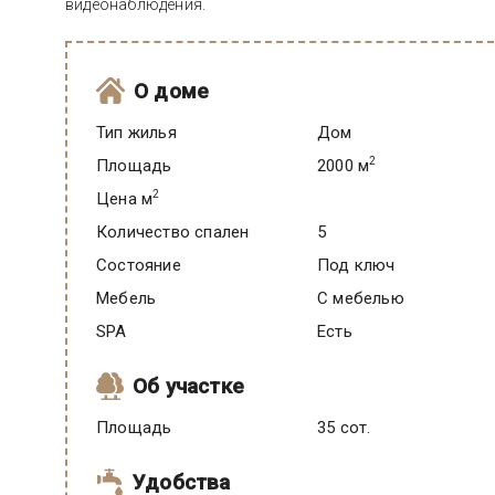
видеонаблюдения.
О доме
Тип жилья
Дом
2
Площадь
2000 м
2
Цена м
Количество спален
5
Состояние
под ключ
Мебель
C мебелью
SPA
есть
Об участке
Площадь
35 сот.
Удобства