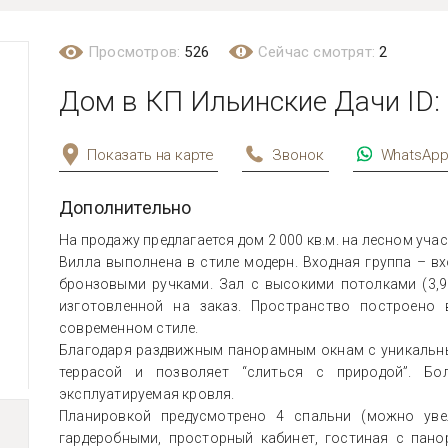
Просмотров:
526
Сейчас смотрят:
2
Дом в КП Ильинские Дачи ID:
Показать на карте
Звонок
WhatsAp
Дополнительно
На продажу предлагается дом 2 000 кв.м. на лесном учас
Вилла выполнена в стиле модерн. Входная группа – в
бронзовыми ручками. Зал с высокими потолками (3,9
изготовленной на заказ. Пространство построено
современном стиле.
Благодаря раздвижным панорамным окнам с уникальны
террасой и позволяет “слиться с природой”. Бо
эксплуатируемая кровля.
Планировкой предусмотрено 4 спальни (можно ув
гардеробными, просторный кабинет, гостиная с пан