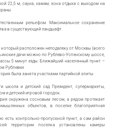
ой 22,5 м, сауна, хамам, зона отдыха с выходом на
храны.
тественным рельефом. Максимальное сохранение
ства в существующий ландшафт.
, который расположен неподалеку от Москвы (всего
льинские дачи можно по Рублево-Успенскому шоссе,
рассы 5 минут езды. Ближайший населенный пункт –
ом Рублевки.
итория была занята участками партийной элиты.
и школа и детский сад Президент, супермаркеты,
ом и детский игровой городок.
ория окружена сосновым лесом, а рядом протекает
омышленных объектов, в поселке благоприятная
ю есть контрольно-пропускной пункт, а сам район
ей территории поселка установлены камеры