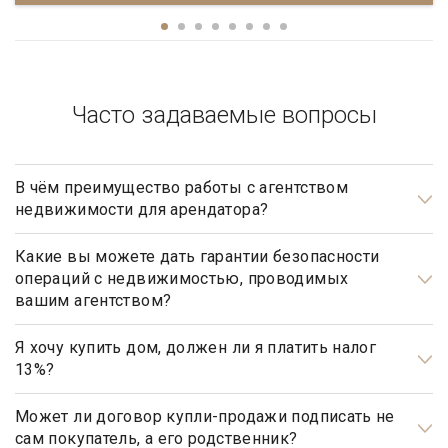
Часто задаваемые вопросы
В чём преимущество работы с агентством
недвижимости для арендатора?
Арендаторы элитной недвижимости почти всегда очень
занятые люди, у которых абсолютно нет времени на поиски
Какие вы можете дать гарантии безопасности
операций с недвижимостью, проводимых
подходящего им дома. Обращаясь в агентство элитной
вашим агентством?
недвижимости «Garda Estate», арендатору гарантирован
Наше агентство элитной недвижимости осуществляет
индивидуальный подход и высокий уровень сервиса.
полный контроль над каждым шагом сделки, оказывает
Я хочу купить дом, должен ли я платить налог
Профессиональные риэлторы подберут, предложат и
13%?
полное юридическое сопровождение на всех этапах
покажут только те варианты недвижимости, которые
сотрудничества, что гарантирует вашу безопасность и
Нет, не должны. Платить налог 13% будет только продавец,
полностью соответствуют запросам арендатора.
«чистоту» сделки.
налог рассчитывается на прибыль.
Может ли договор купли-продажи подписать не
сам покупатель, а его родственник?