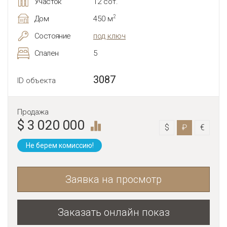
Участок
12 сот.
2
Дом
450 м
Состояние
под ключ
Спален
5
3087
ID объекта
Продажа
$ 3 020 000
$
₽
€
Не берем комиссию!
Заявка на просмотр
Заказать онлайн показ