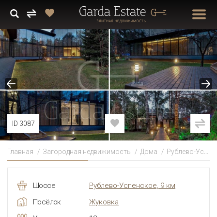
ID 3087
Главная
Загородная недвижимость
Дома
Рублево-Успенское
Шоссе
Рублево-Успенское, 9 км
Посёлок
Жуковка