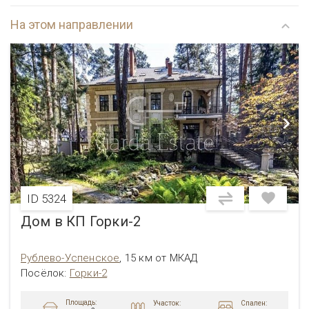
На этом направлении
ID 5324
Дом в КП Горки-2
Рублево-Успенское
,
15 км от МКАД
Посёлок
:
Горки-2
Площадь:
Участок:
Спален: