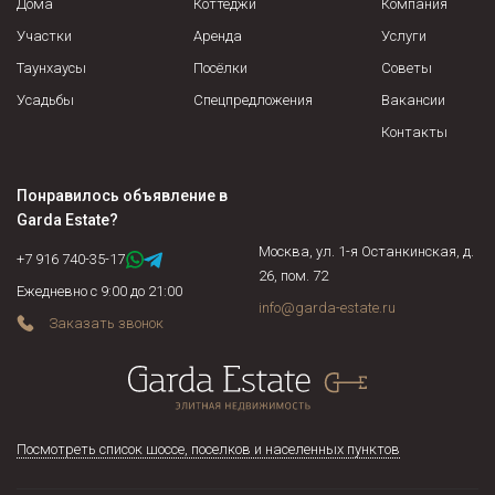
стоимость (применяется в случае наличия в доме
Дома
Коттеджи
Компания
предметов антиквариата, эксклюзивных предметов
Участки
Аренда
Услуги
интерьера).
Таунхаусы
Посёлки
Советы
Усадьбы
Спецпредложения
Вакансии
Контакты
Понравилось объявление в
Garda Estate
?
Москва, ул. 1-я Останкинская, д.
+7 916 740-35-17
26, пом. 72
Ежедневно с 9:00 до 21:00
info@garda-estate.ru
Заказать звонок
Посмотреть список шоссе, поселков и населенных пунктов