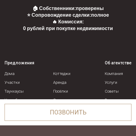
🏠 Собственники:
проверены
⭐ Сопровождение сделки:
полное
🔥 Комиссия:
0 рублей при покупке недвижимости
Предложения
Об агентстве
Дома
Коттеджи
Компания
Участки
Аренда
Услуги
Таунхаусы
Посёлки
Советы
Усадьбы
Спецпредложения
Вакансии
Контакты
ПОЗВОНИТЬ
Понравилось объявление в
Garda Estate
?