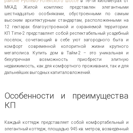
районе Рублево-Успенского шоссе
в 16-ти километрах от
МКАД. Жилой комплекс представлен элегантными
шестнадцатью особняками, обустроенными по самым
высоким архитектурным стандартам, расположенными на
12 гектарах благоустроенной и охраняемой территории.
КП Time-2 представляет собой респектабельный усадебный
посёлок, сочетающий в себе уют загородного быта и
комфорт современной колоритной жизни крупного
мегаполиса. Купить дом в Тайм-2 – это уникальная и
безупречная возможность приобрести элитную
недвижимость, как для комфортного проживания, так и для
дальнейших выгодных капиталовложений.
Особенности и преимущества
КП
Каждый коттедж представляет собой комфортабельный и
элегантный коттедж, площадью 945 кв. метров, возведённый