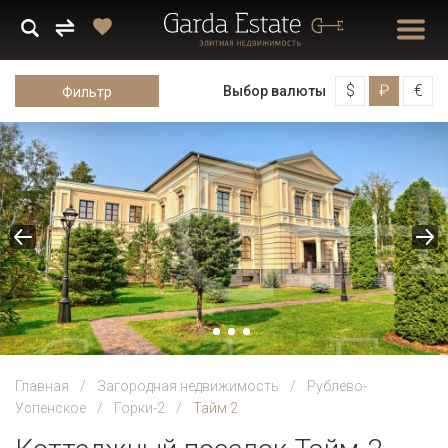
$
₽
€
Выбор валюты
Фильтр
Главная
Загородная недвижимость
Рублево-
Успенское
Горки-2
Тайм 2