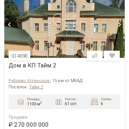
ID 4090
Дом в КП Тайм 2
Рублево-Успенское
,
15 км от МКАД
Посёлок:
Тайм 2
Площадь:
Участок:
Спален:
2
61 сот.
6
1100 м
Продажа
₽ 270 000 000