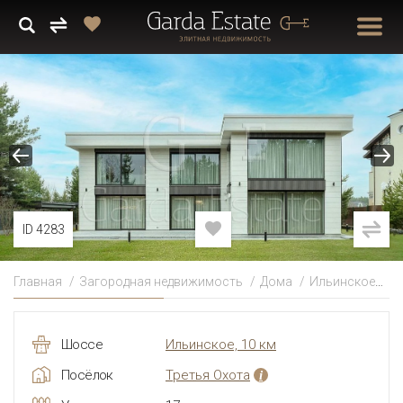
ID 4283
Главная
Загородная недвижимость
Дома
Ильинское
П
Шоссе
Ильинское, 10 км
Посёлок
Третья Охота
i