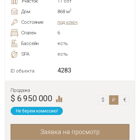
Участок
17 сот.
2
Дом
868 м
Состояние
под ключ
Спален
6
Бассейн
есть
SPA
есть
4283
ID объекта
Продажа
$ 6 950 000
$
₽
€
Не берем комиссию!
Заявка на просмотр