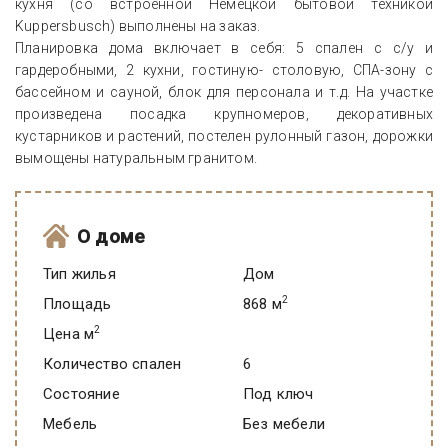
кухня (со встроенной Немецкой бытовой техникой
Kuppersbusch) выполнены на заказ.
Планировка дома включает в себя: 5 спален с с/у и
гардеробными, 2 кухни, гостиную- столовую, СПА-зону с
бассейном и сауной, блок для персонала и т.д. На участке
произведена посадка крупномеров, декоративных
кустарников и растений, постелен рулонный газон, дорожки
вымощены натуральным гранитом.
О доме
Тип жилья
Дом
2
Площадь
868 м
2
Цена м
Количество спален
6
Состояние
под ключ
Мебель
Без мебели