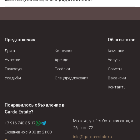
документы, такие как договор купли-продажи, мены,
Может, но для этого необходимо иметь действующую
дарения, передачи в собственность (приватизации),
нотариально заверенную доверенность.
свидетельство о праве на наследство (по закону, по
завещанию, решению суда и пр.).
Предложения
Об агентстве
Дома
Коттеджи
Компания
Участки
Аренда
Услуги
Таунхаусы
Посёлки
Советы
Усадьбы
Спецпредложения
Вакансии
Контакты
Понравилось объявление в
Garda Estate
?
Москва, ул. 1-я Останкинская, д.
+7 916 740-35-17
26, пом. 72
Ежедневно с 9:00 до 21:00
info@garda-estate.ru