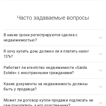
Часто задаваемые вопросы
В какие сроки регистрируются сделка с
недвижимостью?
Общим сроком для регистрации прав на недвижимое
имущество и сделок с ним является один месяц. Некоторые
Я хочу купить дом, должен ли я платить налог
13%?
виды регистрационных действий осуществляются в более
короткие сроки.
Нет, не должны. Платить налог 13% будет только продавец,
налог рассчитывается на прибыль.
Работает ли агентство недвижимости «Garda
Estate» с иностранными гражданами?
Да, наше агентство недвижимости, работает с
иностранными гражданами не резидентами РФ.
Какие документы на недвижимость должны
быть у продавца?
Документами, подтверждающими право собственности
продавца, являются: свидетельство о государственной
Может ли договор купли-продажи подписать не
сам покупатель, а его родственник?
регистрации права, а также правоустанавливающие