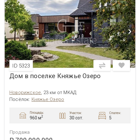
ID 5323
Дом в поселке Княжье Озеро
Новорижское
,
23 км от МКАД
Посёлок
:
Княжье Озеро
Площадь:
Участок:
Спален:
2
30 сот.
5
960 м
Продажа