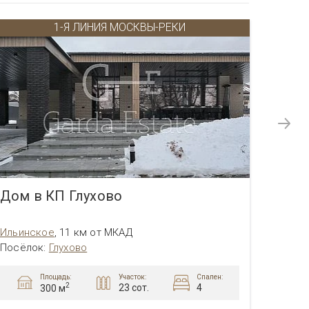
1-Я ЛИНИЯ МОСКВЫ-РЕКИ
Дом в КП Глухово
Дом 
Ильинское
,
11 км от МКАД
Ильин
Посёлок
:
Глухово
Посёл
Площадь:
Участок:
Спален:
2
23 сот.
4
300 м