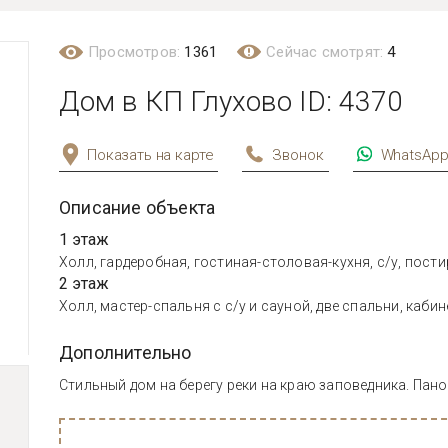
Просмотров:
1361
Сейчас смотрят:
4
Дом в КП Глухово ID: 4370
Показать на карте
Звонок
WhatsAp
Описание объекта
1 этаж
Холл, гардеробная, гостиная-столовая-кухня, с/у, пост
2 этаж
Холл, мастер-спальня с с/у и сауной, две спальни, кабине
Дополнительно
Стильный дом на берегу реки на краю заповедника. Пан