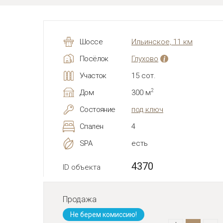
Шоссе
Ильинское, 11 км
Посёлок
Глухово
i
Участок
15 сот.
2
Дом
300 м
Состояние
под ключ
Спален
4
SPA
есть
4370
ID объекта
Продажа
Не берем комиссию!