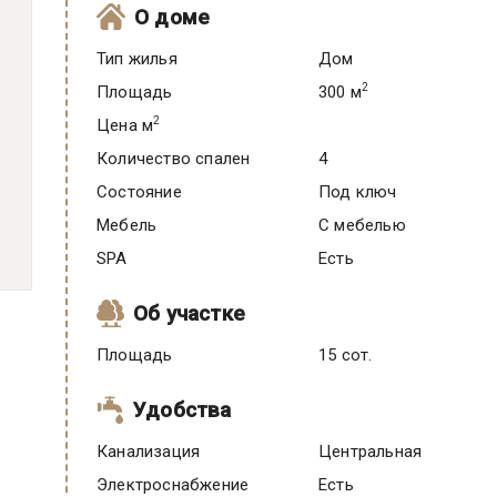
О доме
Тип жилья
Дом
2
Площадь
300 м
2
Цена м
Количество спален
4
Состояние
под ключ
Мебель
C мебелью
SPA
есть
Об участке
Площадь
15 сот.
Удобства
Канализация
Центральная
Электроснабжение
есть