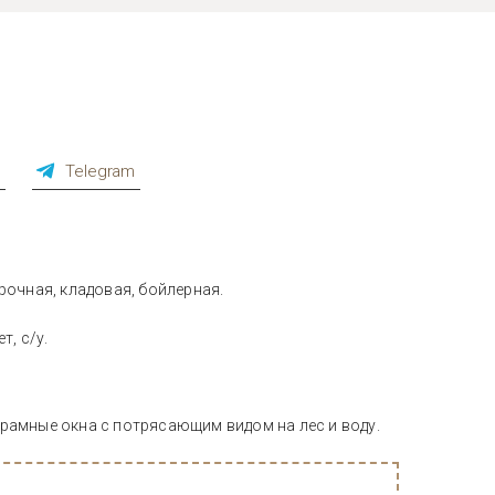
p
Telegram
ирочная, кладовая, бойлерная.
т, с/у.
орамные окна с потрясающим видом на лес и воду.