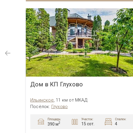
Дом в КП Глухово
Ильинское
,
11 км от МКАД
Посёлок
:
Глухово
Площадь:
пален:
Участок:
Спален:
2
15 сот.
4
390 м