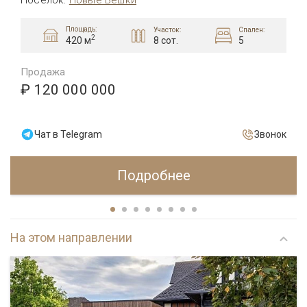
Посёлок
:
Новые Вёшки
Площадь:
Участок:
Спален:
2
8 сот.
5
420 м
Продажа
₽ 120 000 000
Чат в Telegram
Звонок
Подробнее
На этом направлении