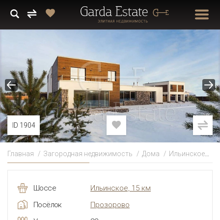
ID 1904
Главная
Загородная недвижимость
Дома
Ильинское
Б
Шоссе
Ильинское, 15 км
Посёлок
Прозорово