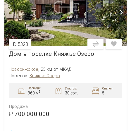
ID 5323
Дом в поселке Княжье Озеро
Новорижское
,
23 км от МКАД
Посёлок
:
Княжье Озеро
Площадь:
Участок:
Спален:
2
30 сот.
5
960 м
Продажа
₽ 700 000 000