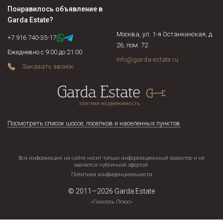
стоимость (применяется в случае наличия в доме
Понравилось объявление в
предметов антиквариата, эксклюзивных предметов
Garda Estate
?
интерьера).
Москва, ул. 1-я Останкинская, д.
+7 916 740-35-17
26, пом. 72
Ежедневно с 9:00 до 21:00
info@garda-estate.ru
Заказать звонок
Посмотреть список шоссе, поселков и населенных пунктов
Вся информация на сайте носит только информационный характер и не
является публичной офертой.
Политика конфиденциальности
© 2011—2026
Garda Estate
«Пиксель Плюс»