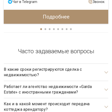
Чат в Telegram
Звонок
Подробнее
Часто задаваемые вопросы
В какие сроки регистрируются сделка с
недвижимостью?
Общим сроком для регистрации прав на недвижимое
имущество и сделок с ним является один месяц. Некоторые
Работает ли агентство недвижимости «Garda
Estate» с иностранными гражданами?
виды регистрационных действий осуществляются в более
короткие сроки.
Да, наше агентство недвижимости, работает с
иностранными гражданами не резидентами РФ.
Как и в какой момент происходит передача
коттеджа арендатору?