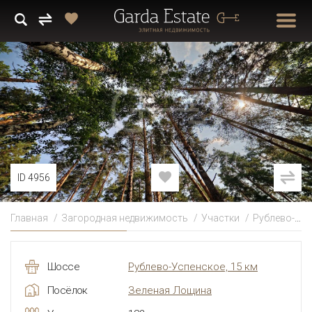
ID 4956
Главная
Загородная недвижимость
Участки
Рублево-Успенское
Шоссе
Рублево-Успенское, 15 км
Посёлок
Зеленая Лощина