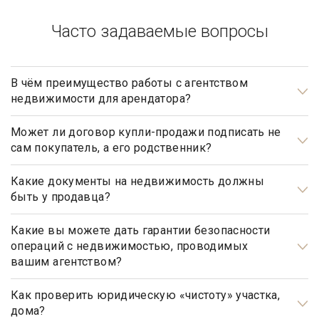
Часто задаваемые вопросы
В чём преимущество работы с агентством
недвижимости для арендатора?
Арендаторы элитной недвижимости почти всегда очень
занятые люди, у которых абсолютно нет времени на поиски
Может ли договор купли-продажи подписать не
сам покупатель, а его родственник?
подходящего им дома. Обращаясь в агентство элитной
недвижимости «Garda Estate», арендатору гарантирован
Может, но для этого необходимо иметь действующую
индивидуальный подход и высокий уровень сервиса.
нотариально заверенную доверенность.
Какие документы на недвижимость должны
быть у продавца?
Профессиональные риэлторы подберут, предложат и
покажут только те варианты недвижимости, которые
Документами, подтверждающими право собственности
полностью соответствуют запросам арендатора.
продавца, являются: свидетельство о государственной
Какие вы можете дать гарантии безопасности
операций с недвижимостью, проводимых
регистрации права, а также правоустанавливающие
вашим агентством?
документы, такие как договор купли-продажи, мены,
Наше агентство элитной недвижимости осуществляет
дарения, передачи в собственность (приватизации),
полный контроль над каждым шагом сделки, оказывает
Как проверить юридическую «чистоту» участка,
свидетельство о праве на наследство (по закону, по
дома?
полное юридическое сопровождение на всех этапах
завещанию, решению суда и пр.).