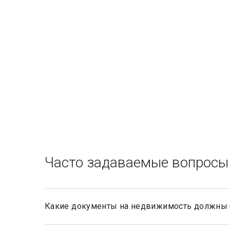
Часто задаваемые вопросы
Какие документы на недвижимость должны 
Документами, подтверждающими право собственнос
документы, такие как договор купли-продажи, мены,