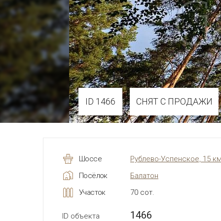
ID 1466
СНЯТ С ПРОДАЖИ
Шоссе
Рублево-Успенское, 15 к
Посёлок
Балатон
Участок
70 сот.
1466
ID объекта