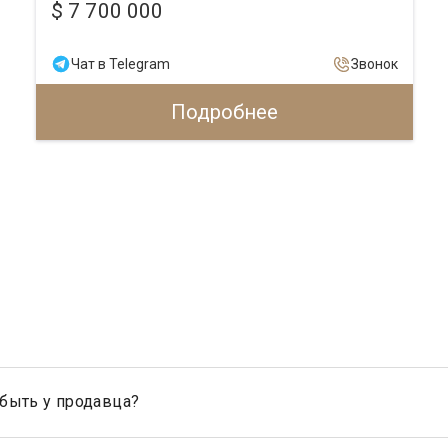
$ 7 700 000
Чат в Telegram
Звонок
Подробнее
быть у продавца?
ти продавца, являются: свидетельство о государственной рег
 дарения, передачи в собственность (приватизации), свидетельст