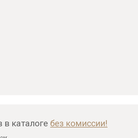
в в каталоге
без комиссии!
ом: