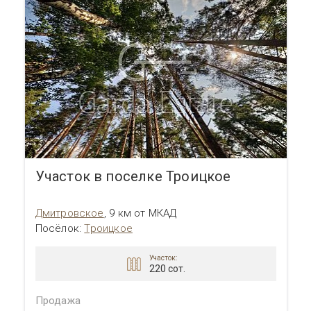
Участок в поселке Троицкое
Дмитровское
,
9 км от МКАД
Посёлок
:
Троицкое
Участок:
220 сот.
Продажа