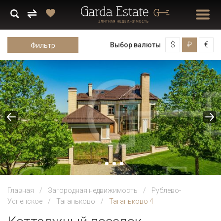
$
₽
€
Выбор валюты
Фильтр
Главная
Загородная недвижимость
Рублево-
Успенское
Таганьково
Таганьково 4