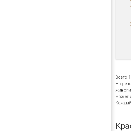
Всего 
– прев
живопи
может с
Каждый
Кра