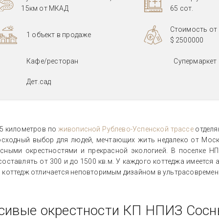
15км от МКАД
65 сот.
Стоимость от
1 объект в продаже
$ 2500000
Кафе/ресторан
Супермаркет
Дет.сад
15 километров по
живописной Рублево-Успенской трассе
отделя
осходный выбор для людей, мечтающих жить недалеко от Мос
сными окрестностями и прекрасной экологией. В поселке Н
оставлять от 300 и до 1500 кв.м. У каждого коттеджа имеется а
 коттедж отличается неповторимым дизайном в ультрасовремен
сивые окрестности КП НПИЗ Сосн