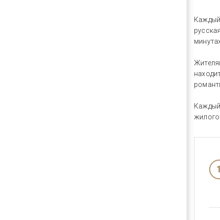
Каждый
русска
минутах
Жителя
находи
романт
Каждый
жилого