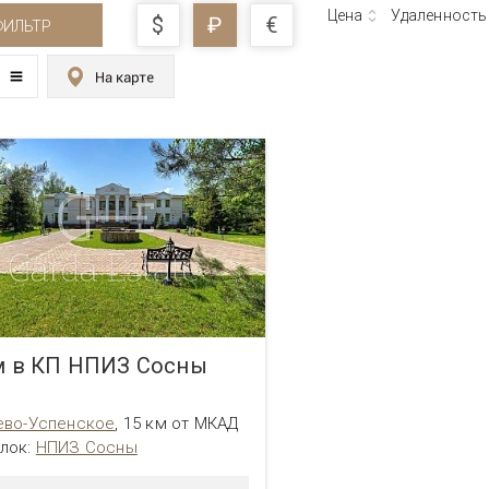
Цена
Удаленность
$
₽
€
ФИЛЬТР
 в КП НПИЗ Сосны
ево-Успенское
,
15 км от МКАД
лок:
НПИЗ Сосны