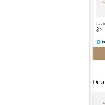
Прод
$ 2
Ча
Опи