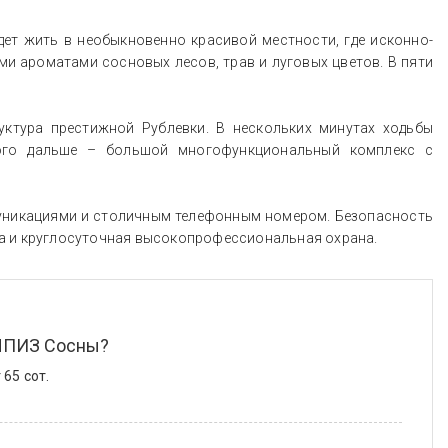
дет жить в необыкновенно красивой местности, где исконно-
и ароматами сосновых лесов, трав и луговых цветов. В пяти
ктура престижной Рублевки. В нескольких минутах ходьбы
много дальше – большой многофункциональный комплекс с
уникациями и столичным телефонным номером. Безопасность
а и круглосуточная высокопрофессиональная охрана.
 НПИЗ Сосны?
65 сот.