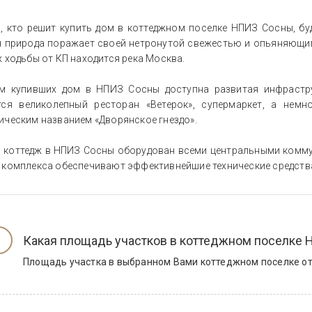
, кто решит купить дом в коттеджном поселке НПИЗ Сосны, бу
я природа поражает своей нетронутой свежестью и опьяняющим
 ходьбы от КП находится река Москва.
м купивших дом в НПИЗ Сосны доступна развитая инфрастру
тся великолепный ресторан «Ветерок», супермаркет, а не
ическим названием «Дворянское гнездо».
 коттедж в НПИЗ Сосны оборудован всеми центральными комм
 комплекса обеспечивают эффективнейшие технические средств
Какая площадь участков в коттеджном поселке
Площадь участка в выбранном Вами коттеджном поселке от 