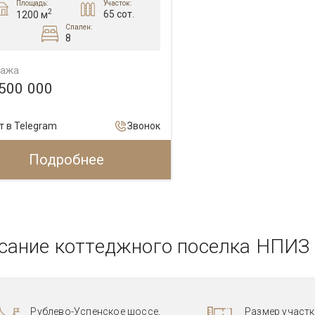
Площадь:
Участок:
2
65 сот.
1200 м
Спален:
8
ажа
 500 000
т в Telegram
Звонок
Подробнее
сание коттеджного поселка НПИЗ
Рублево-Успенское шоссе,
Размер участко