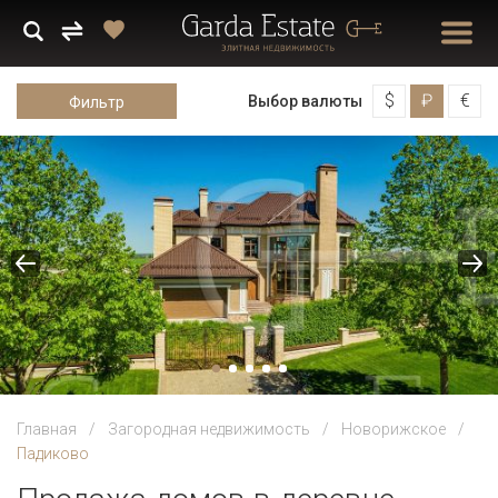
$
₽
€
Выбор валюты
Фильтр
Главная
Загородная недвижимость
Новорижское
Падиково