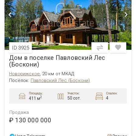
ID 3925
Дом в поселке Павловский Лес
(Боскони)
Новорижское
,
20 км от МКАД
Посёлок:
Павловский Лес (Боскони)
Площадь:
Участок:
Спален:
2
50 сот.
4
411 м
Продажа
₽ 130 000 000