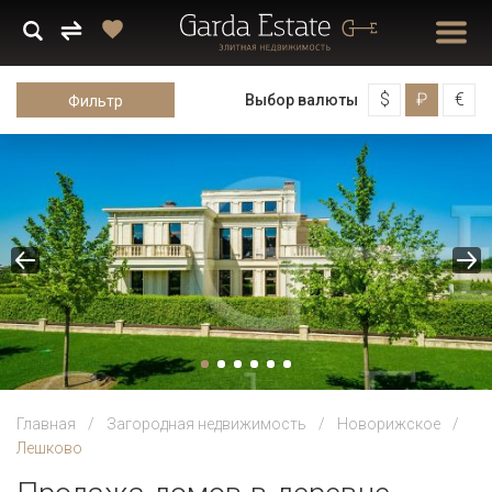
$
₽
€
Выбор валюты
Фильтр
Главная
Загородная недвижимость
Новорижское
Лешково