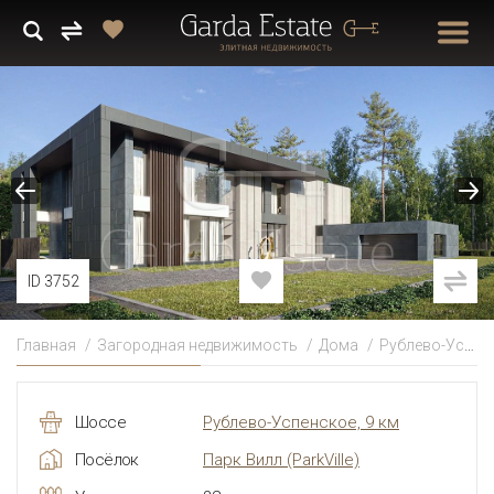
ID 3752
Главная
Загородная недвижимость
Дома
Рублево-Успенское
Шоссе
Рублево-Успенское, 9 км
Посёлок
Парк Вилл
(ParkVille)