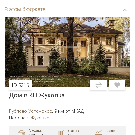
В этом бюджете
ID 5316
Дом в КП Жуковка
Рублево-Успенское
,
9 км от МКАД
Посёлок
:
Жуковка
Площадь:
Участок:
Спален:
2