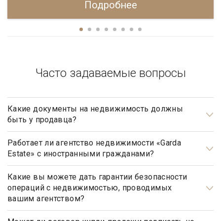
Подробнее
Часто задаваемые вопросы
Какие документы на недвижимость должны
быть у продавца?
Документами, подтверждающими право собственности
продавца, являются: свидетельство о государственной
Работает ли агентство недвижимости «Garda
Estate» с иностранными гражданами?
регистрации права, а также правоустанавливающие
документы, такие как договор купли-продажи, мены,
Да, наше агентство недвижимости, работает с
дарения, передачи в собственность (приватизации),
иностранными гражданами не резидентами РФ.
Какие вы можете дать гарантии безопасности
операций с недвижимостью, проводимых
свидетельство о праве на наследство (по закону, по
вашим агентством?
завещанию, решению суда и пр.).
Наше агентство элитной недвижимости осуществляет