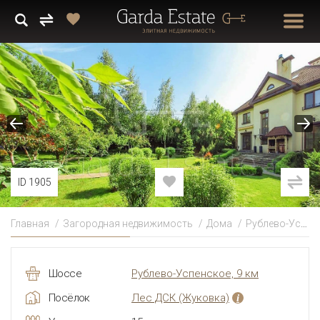
ID 1905
Главная
Загородная недвижимость
Дома
Рублево-Успенское
Шоссе
Рублево-Успенское, 9 км
Посёлок
Лес ДСК
(Жуковка)
i