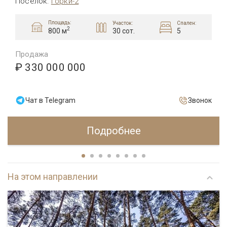
Посёлок
:
Горки-2
Площадь:
Участок:
Спален:
2
30 сот.
5
800 м
Продажа
₽ 330 000 000
Чат в Telegram
Звонок
Подробнее
На этом направлении