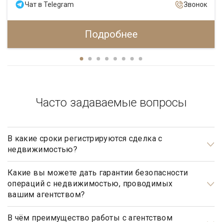
Чат в Telegram
Звонок
Подробнее
Часто задаваемые вопросы
В какие сроки регистрируются сделка с
недвижимостью?
Общим сроком для регистрации прав на недвижимое
имущество и сделок с ним является один месяц. Некоторые
Какие вы можете дать гарантии безопасности
операций с недвижимостью, проводимых
виды регистрационных действий осуществляются в более
вашим агентством?
короткие сроки.
Наше агентство элитной недвижимости осуществляет
полный контроль над каждым шагом сделки, оказывает
В чём преимущество работы с агентством