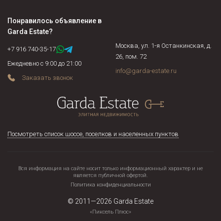
военнослужащие, осужденные граждане и соблюдены ли их
права, не находится ли жилая площадь под арестом или в
Понравилось объявление в
залоге у банка. Если объект недвижимости продается по
Garda Estate
?
доверенности, нужно подтвердить действительность
Москва, ул. 1-я Останкинская, д.
доверенности на момент сделки и т.д.
+7 916 740-35-17
26, пом. 72
Ежедневно с 9:00 до 21:00
info@garda-estate.ru
Заказать звонок
Посмотреть список шоссе, поселков и населенных пунктов
Вся информация на сайте носит только информационный характер и не
является публичной офертой.
Политика конфиденциальности
© 2011—2026
Garda Estate
«Пиксель Плюс»