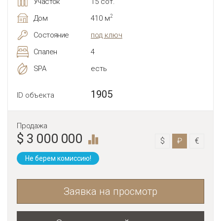
Участок
15 сот.
2
Дом
410 м
Состояние
под ключ
Спален
4
SPA
есть
1905
ID объекта
Продажа
$ 3 000 000
$
₽
€
Не берем комиссию!
Заявка на просмотр