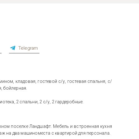
p
Telegram
ином, кладовая, гостевой с/у, гостевая спальня, с/
я, бойлерная.
тека, 2 спальни, 2 с/у, 2 гардеробные.
джном поселке Ландшафт. Мебель и встроенная кухня
аж на два машиноместа с квартирой для персонала.