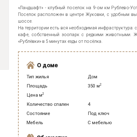
«Ландшафт» - клубный поселок на 9-ом км Рублево-У
Поселок расположен в центре Жуковки, с удобным вы
шоссе.
На территории есть вся необходимая инфраструктура: с
кафе, собственный зоопарк с редкими животными. Ж
«Рублёвки» в 5 минутах езды от посёлка.
О доме
Тип жилья
Дом
2
Площадь
350 м
2
Цена м
Количество спален
4
Состояние
под ключ
Мебель
C мебелью