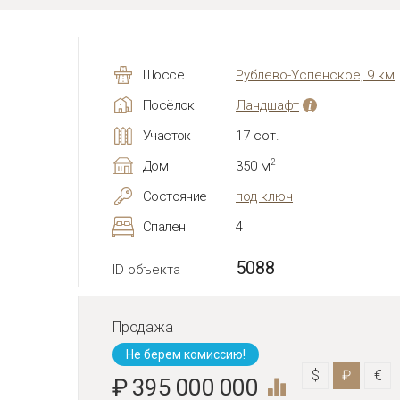
Шоссе
Рублево-Успенское, 9 км
Посёлок
Ландшафт
i
Участок
17 сот.
2
Дом
350 м
Состояние
под ключ
Спален
4
5088
ID объекта
Продажа
Не берем комиссию!
$
₽
€
₽ 395 000 000