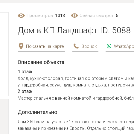
Просмотров:
1013
Сейчас смотрят:
5
Дом в КП Ландшафт ID: 5088
Показать на карте
Звонок
WhatsAp
Описание объекта
1 этаж
Холл, кухня-столовая, гостиная со вторым светом и кам
у, гардеробная, сауна, душ, комната отдыха, постирочна
2 этаж
Мастер спальня с ванной комнатой и гардеробной, библио
Дополнительно
Дом 350 кв.м на участке 17 соток в охраняемом котте
заказаны и привезены из Европы. Отдельно стоящий гар