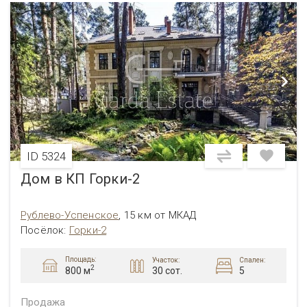
ID 5324
Дом в КП Горки-2
Рублево-Успенское
,
15 км от МКАД
Посёлок
:
Горки-2
Площадь:
Участок:
Спален:
2
30 сот.
5
800 м
Продажа