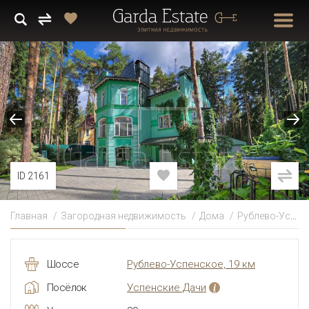
ID 2161
Главная
Загородная недвижимость
Дома
Рублево-Успенское
Шоссе
Рублево-Успенское, 19 км
Посёлок
Успенские Дачи
i