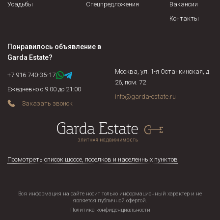
интерьера, мебель, оборудование и прочие элементы
Усадьбы
Спецпредложения
Вакансии
сдаваемого коттеджа, в ней же указывается состояние
Контакты
перечисляемых предметов (новые, б/у и т.п.) и зачастую
стоимость (применяется в случае наличия в доме
Понравилось объявление в
предметов антиквариата, эксклюзивных предметов
Garda Estate
?
интерьера).
Москва, ул. 1-я Останкинская, д.
+7 916 740-35-17
26, пом. 72
Ежедневно с 9:00 до 21:00
info@garda-estate.ru
Заказать звонок
Посмотреть список шоссе, поселков и населенных пунктов
Вся информация на сайте носит только информационный характер и не
является публичной офертой.
Политика конфиденциальности