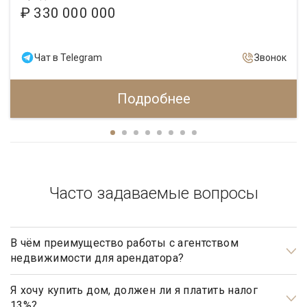
₽ 330 000 000
Чат в Telegram
Звонок
Подробнее
Часто задаваемые вопросы
В чём преимущество работы с агентством
недвижимости для арендатора?
Арендаторы элитной недвижимости почти всегда очень
занятые люди, у которых абсолютно нет времени на поиски
Я хочу купить дом, должен ли я платить налог
13%?
подходящего им дома. Обращаясь в агентство элитной