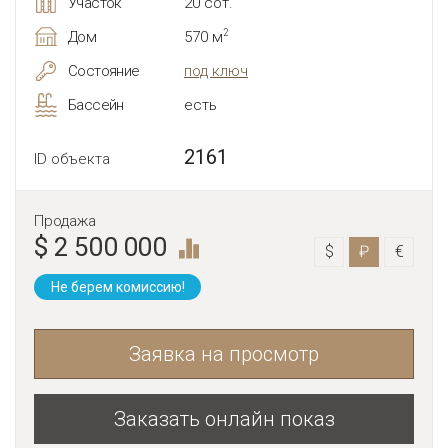
Участок
20 сот.
2
Дом
570 м
Состояние
под ключ
Бассейн
есть
2161
ID объекта
Продажа
$ 2 500 000
$
₽
€
Не берем комиссию!
Заявка на просмотр
Заказать онлайн показ