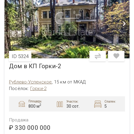
ID 5324
Дом в КП Горки-2
Рублево-Успенское
,
15 км от МКАД
Посёлок
:
Горки-2
Площадь:
Участок:
Спален:
2
30 сот.
5
800 м
Продажа
₽ 330 000 000