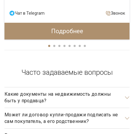
Чат в Telegram
Звонок
Подробнее
Часто задаваемые вопросы
Какие документы на недвижимость должны
быть у продавца?
Документами, подтверждающими право собственности
продавца, являются: свидетельство о государственной
Может ли договор купли-продажи подписать не
сам покупатель, а его родственник?
регистрации права, а также правоустанавливающие
документы, такие как договор купли-продажи, мены,
Может, но для этого необходимо иметь действующую