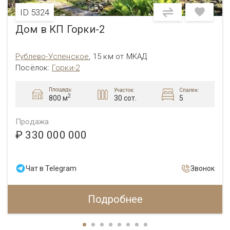
ID 5324
Дом в КП Горки-2
Рублево-Успенское
,
15 км от МКАД
Посёлок
:
Горки-2
Площадь:
Участок:
Спален:
2
30 сот.
5
800 м
Продажа
₽ 330 000 000
Чат в Telegram
Звонок
Подробнее