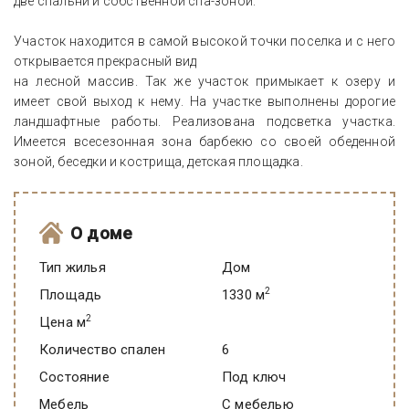
две спальни и собственной спа-зоной.
Участок находится в самой высокой точки поселка и с него
открывается прекрасный вид
на лесной массив. Так же участок примыкает к озеру и
имеет свой выход к нему. На участке выполнены дорогие
ландшафтные работы. Реализована подсветка участка.
Имеется всесезонная зона барбекю со своей обеденной
зоной, беседки и кострища, детская площадка.
О доме
Тип жилья
Дом
2
Площадь
1330 м
2
Цена м
Количество спален
6
Состояние
под ключ
Мебель
C мебелью