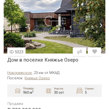
ID 5323
Дом в поселке Княжье Озеро
Новорижское
,
23 км от МКАД
Посёлок
:
Княжье Озеро
Площадь:
Участок:
Спален:
2
30 сот.
5
960 м
Продажа