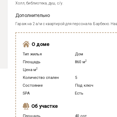
Холл, библиотека, душ, с/у.
Дополнительно
Гараж на 2 а/м с квартирой для персонала. Барбекю. Нав
О доме
Тип жилья
Дом
2
Площадь
860 м
2
Цена м
Количество спален
5
Состояние
под ключ
SPA
есть
Об участке
Площадь
40 сот.