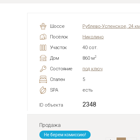
Шоссе
Рублево-Успенское, 24 к
Посёлок
Николино
Участок
40 сот.
2
Дом
860 м
Состояние
под ключ
Спален
5
SPA
есть
2348
ID объекта
Продажа
Не берем комиссию!