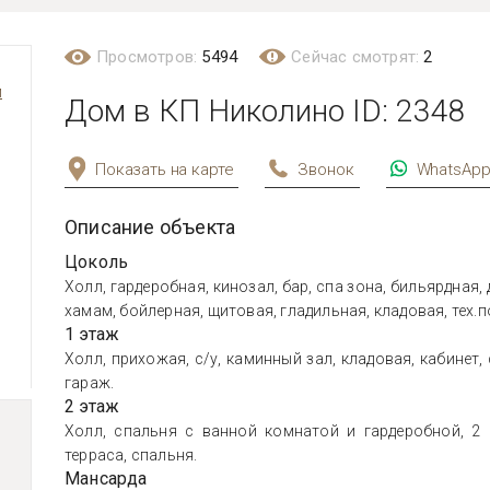
Просмотров:
5494
Сейчас смотрят:
2
м
Дом в КП Николино ID: 2348
Показать на карте
Звонок
WhatsAp
Описание объекта
Цоколь
Холл, гардеробная, кинозал, бар, спа зона, бильярдная,
хамам, бойлерная, щитовая, гладильная, кладовая, тех.
1 этаж
Холл, прихожая, с/у, каминный зал, кладовая, кабинет,
гараж.
2 этаж
Холл, спальня с ванной комнатой и гардеробной, 2 
терраса, спальня.
Мансарда