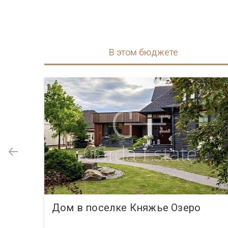
В этом бюджете
юкс
Дом в поселке Княжье Озеро