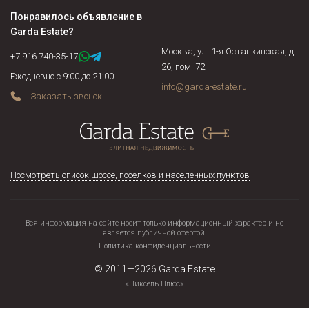
имеющие право на проживание. Установить есть ли среди
Понравилось объявление в
собственников недееспособные, несовершеннолетние,
Garda Estate
?
военнослужащие, осужденные граждане и соблюдены ли их
Москва, ул. 1-я Останкинская, д.
права, не находится ли жилая площадь под арестом или в
+7 916 740-35-17
26, пом. 72
залоге у банка. Если объект недвижимости продается по
Ежедневно с 9:00 до 21:00
доверенности, нужно подтвердить действительность
info@garda-estate.ru
Заказать звонок
доверенности на момент сделки и т.д.
Посмотреть список шоссе, поселков и населенных пунктов
Вся информация на сайте носит только информационный характер и не
является публичной офертой.
Политика конфиденциальности
© 2011—2026
Garda Estate
«Пиксель Плюс»