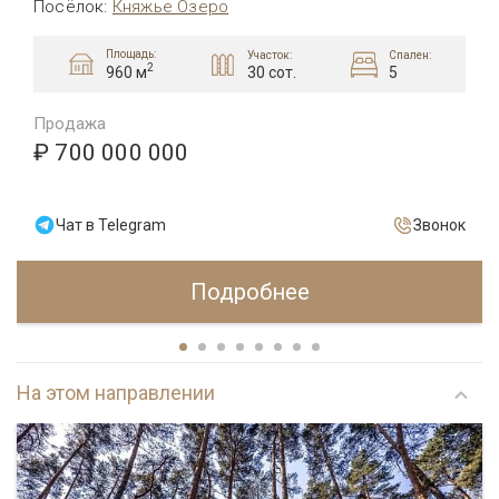
Посёлок
:
Княжье Озеро
Площадь:
Участок:
Спален:
2
30 сот.
5
960 м
Продажа
₽ 700 000 000
Чат в Telegram
Звонок
Подробнее
На этом направлении