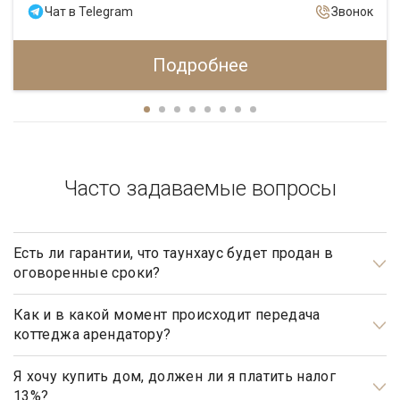
Чат в Telegram
Звонок
Подробнее
Часто задаваемые вопросы
Есть ли гарантии, что таунхаус будет продан в
оговоренные сроки?
Да, агентство элитной недвижимости «Garda Estate»
гарантирует, что таунхаус будет продан в оговоренные
Как и в какой момент происходит передача
коттеджа арендатору?
сроки, при условии, что Клиент принимает рекомендации,
данные ему риэлтором агентства, при определении ценовой
Передача коттеджа от собственника арендатору
политики, обусловленной ситуацией на рынке
происходит после подписания обеими сторонами
Я хочу купить дом, должен ли я платить налог
13%?
недвижимости, и не станет выставлять на продажу объекты
соответствующего договора аренды (найма) и подписания