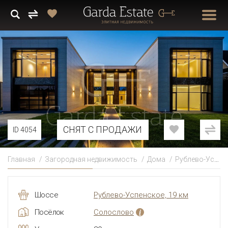
СНЯТ С ПРОДАЖИ
ID 4054
Главная
Загородная недвижимость
Дома
Рублево-Успенское
Шоссе
Рублево-Успенское, 19 км
Посёлок
Солослово
i