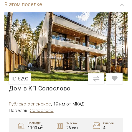
В этом поселке
ID 5290
Дом в КП Солослово
Рублево-Успенское
,
19 км от МКАД
Посёлок
:
Солослово
Площадь:
Участок:
Спален:
2
26 сот.
4
1100 м