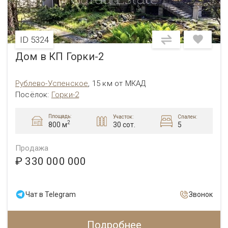
ID 5324
Дом в КП Горки-2
Рублево-Успенское
,
15 км от МКАД
Посёлок
:
Горки-2
Площадь:
Участок:
Спален:
2
30 сот.
5
800 м
Продажа
₽ 330 000 000
Чат в Telegram
Звонок
Подробнее