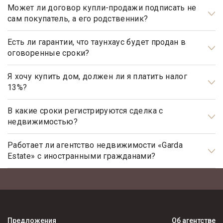
Может ли договор купли-продажи подписать не
сам покупатель, а его родственник?
Может, но для этого необходимо иметь действующую
нотариально заверенную доверенность.
Есть ли гарантии, что таунхаус будет продан в
оговоренные сроки?
Да, агентство элитной недвижимости «Garda Estate»
гарантирует, что таунхаус будет продан в оговоренные
Я хочу купить дом, должен ли я платить налог
13%?
сроки, при условии, что Клиент принимает рекомендации,
данные ему риэлтором агентства, при определении ценовой
Нет, не должны. Платить налог 13% будет только продавец,
политики, обусловленной ситуацией на рынке
налог рассчитывается на прибыль.
В какие сроки регистрируются сделка с
недвижимостью?
недвижимости, и не станет выставлять на продажу объекты
по завышенной цене.
Общим сроком для регистрации прав на недвижимое
имущество и сделок с ним является один месяц. Некоторые
Работает ли агентство недвижимости «Garda
Estate» с иностранными гражданами?
виды регистрационных действий осуществляются в более
короткие сроки.
Да, наше агентство недвижимости, работает с
иностранными гражданами не резидентами РФ.
Предложения
Об агентстве