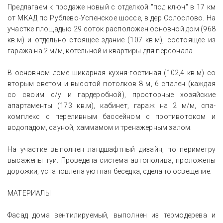
Предлагаем к продаже новый с отделкой "под ключ" в 17 км
от МКАД по Рублево-Успенское шоссе, в дер Солослово. На
участке площадью 29 соток расположен основной дом (968
кв.м) и отдельно стоящее здание (107 кв.м), состоящее из
гаража на 2 м/м, котельной и квартиры для персонала.
В основном доме шикарная кухня-гостиная (102,4 кв.м) со
вторым светом и высотой потолков 8 м, 6 спален (каждая
со своим с/у и гардеробной), просторные хозяйские
апартаменты (173 кв.м), кабинет, гараж на 2 м/м, спа-
комплекс с переливным бассейном с противотоком и
водопадом, сауной, хаммамом и тренажерным залом.
На участке выполнен ландшафтный дизайн, по периметру
высажены туи. Проведена система автополива, проложены
дорожки, установлена уютная беседка, сделано освещение.
МАТЕРИАЛЫ
Фасад дома вентилируемый, выполнен из термодерева и