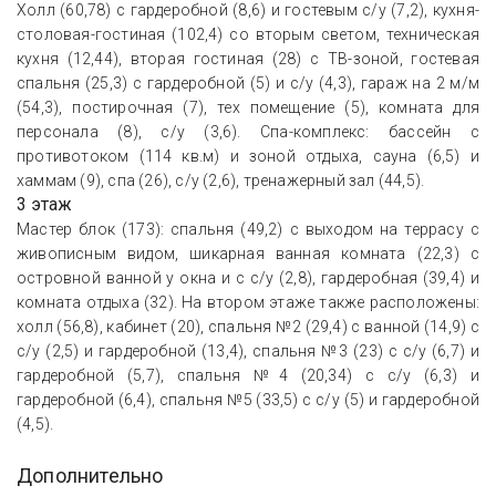
Холл (60,78) с гардеробной (8,6) и гостевым с/у (7,2), кухня-
столовая-гостиная (102,4) со вторым светом, техническая
кухня (12,44), вторая гостиная (28) с ТВ-зоной, гостевая
спальня (25,3) с гардеробной (5) и с/у (4,3), гараж на 2 м/м
(54,3), постирочная (7), тех помещение (5), комната для
персонала (8), с/у (3,6). Спа-комплекс: бассейн с
противотоком (114 кв.м) и зоной отдыха, сауна (6,5) и
хаммам (9), спа (26), с/у (2,6), тренажерный зал (44,5).
3 этаж
Мастер блок (173): спальня (49,2) с выходом на террасу с
живописным видом, шикарная ванная комната (22,3) с
островной ванной у окна и с с/у (2,8), гардеробная (39,4) и
комната отдыха (32). На втором этаже также расположены:
холл (56,8), кабинет (20), спальня №2 (29,4) с ванной (14,9) с
с/у (2,5) и гардеробной (13,4), спальня №3 (23) с с/у (6,7) и
гардеробной (5,7), спальня №4 (20,34) с с/у (6,3) и
гардеробной (6,4), спальня №5 (33,5) с с/у (5) и гардеробной
(4,5).
Дополнительно