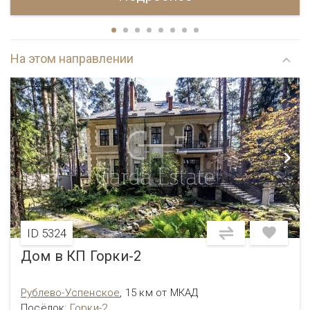
На этом направлении
ID 5324
Дом в КП Горки-2
Рублево-Успенское
,
15 км от МКАД
Посёлок
:
Горки-2