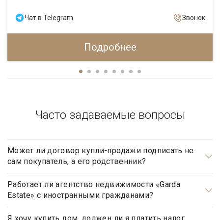
Чат в Telegram
Звонок
Подробнее
Часто задаваемые вопросы
Может ли договор купли-продажи подписать не
сам покупатель, а его родственник?
Может, но для этого необходимо иметь действующую
нотариально заверенную доверенность.
Работает ли агентство недвижимости «Garda
Estate» с иностранными гражданами?
Да, наше агентство недвижимости, работает с
иностранными гражданами не резидентами РФ.
Я хочу купить дом, должен ли я платить налог