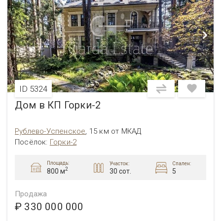
ID 5324
Дом в КП Горки-2
Рублево-Успенское
,
15 км от МКАД
Посёлок
:
Горки-2
Площадь:
Участок:
Спален:
2
30 сот.
5
800 м
Продажа
₽ 330 000 000