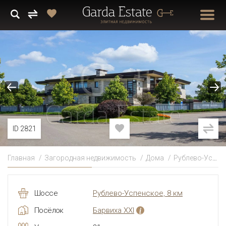
ID 2821
Главная
Загородная недвижимость
Дома
Рублево-Успенское
Шоссе
Рублево-Успенское, 8 км
Посёлок
Барвиха XXI
i