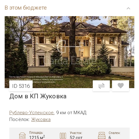
В этом бюджете
ID 5316
Дом в КП Жуковка
Рублево-Успенское
,
9 км от МКАД
Посёлок
:
Жуковка
Площадь:
Участок:
Спален:
2
52 сот.
6
1215 м