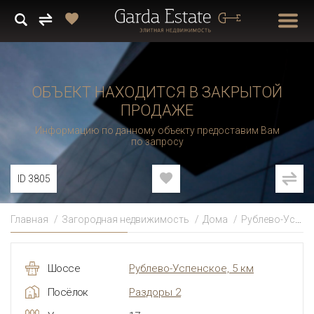
ОБЪЕКТ НАХОДИТСЯ В ЗАКРЫТОЙ
ПРОДАЖЕ
Информацию по данному объекту предоставим Вам
по запросу
ID 3805
Главная
Загородная недвижимость
Дома
Рублево-Успенское
Шоссе
Рублево-Успенское, 5 км
Посёлок
Раздоры 2