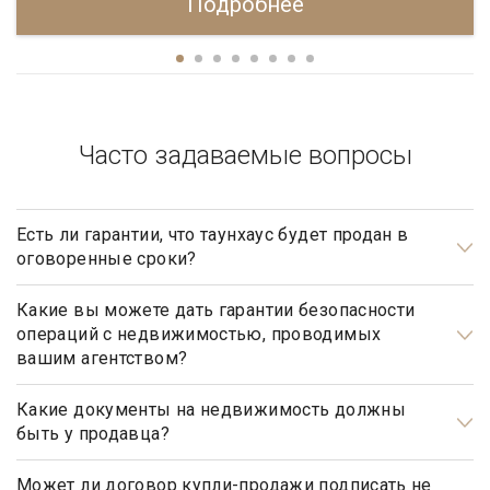
Подробнее
Часто задаваемые вопросы
Есть ли гарантии, что таунхаус будет продан в
оговоренные сроки?
Да, агентство элитной недвижимости «Garda Estate»
гарантирует, что таунхаус будет продан в оговоренные
Какие вы можете дать гарантии безопасности
операций с недвижимостью, проводимых
сроки, при условии, что Клиент принимает рекомендации,
вашим агентством?
данные ему риэлтором агентства, при определении ценовой
Наше агентство элитной недвижимости осуществляет
политики, обусловленной ситуацией на рынке
полный контроль над каждым шагом сделки, оказывает
Какие документы на недвижимость должны
недвижимости, и не станет выставлять на продажу объекты
быть у продавца?
полное юридическое сопровождение на всех этапах
по завышенной цене.
сотрудничества, что гарантирует вашу безопасность и
Документами, подтверждающими право собственности
«чистоту» сделки.
продавца, являются: свидетельство о государственной
Может ли договор купли-продажи подписать не