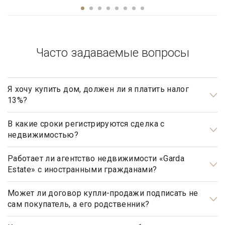
Часто задаваемые вопросы
Я хочу купить дом, должен ли я платить налог
13%?
Нет, не должны. Платить налог 13% будет только продавец,
налог рассчитывается на прибыль.
В какие сроки регистрируются сделка с
недвижимостью?
Общим сроком для регистрации прав на недвижимое
имущество и сделок с ним является один месяц. Некоторые
Работает ли агентство недвижимости «Garda
Estate» с иностранными гражданами?
виды регистрационных действий осуществляются в более
короткие сроки.
Да, наше агентство недвижимости, работает с
иностранными гражданами не резидентами РФ.
Может ли договор купли-продажи подписать не
сам покупатель, а его родственник?
Может, но для этого необходимо иметь действующую