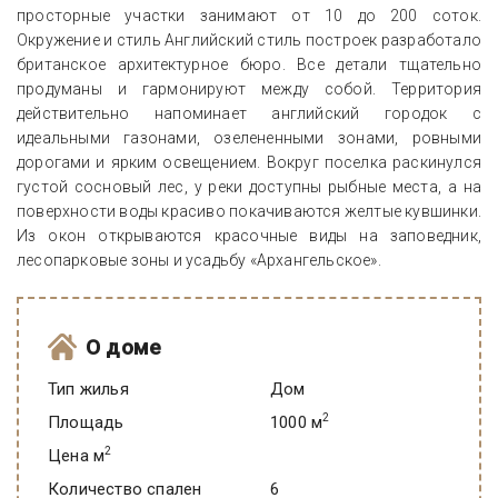
просторные участки занимают от 10 до 200 соток.
Окружение и стиль Английский стиль построек разработало
британское архитектурное бюро. Все детали тщательно
продуманы и гармонируют между собой. Территория
действительно напоминает английский городок с
идеальными газонами, озелененными зонами, ровными
дорогами и ярким освещением. Вокруг поселка раскинулся
густой сосновый лес, у реки доступны рыбные места, а на
поверхности воды красиво покачиваются желтые кувшинки.
Из окон открываются красочные виды на заповедник,
лесопарковые зоны и усадьбу «Архангельское».
О доме
Тип жилья
Дом
2
Площадь
1000 м
2
Цена м
Количество спален
6