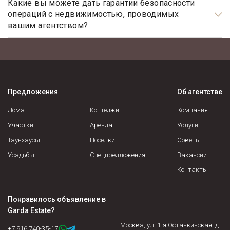
нотариально заверенную доверенность.
Какие вы можете дать гарантии безопасности
операций с недвижимостью, проводимых
вашим агентством?
Наше агентство элитной недвижимости осуществляет
полный контроль над каждым шагом сделки, оказывает
полное юридическое сопровождение на всех этапах
сотрудничества, что гарантирует вашу безопасность и
«чистоту» сделки.
Предложения
Об агентстве
Дома
Коттеджи
Компания
Участки
Аренда
Услуги
Таунхаусы
Посёлки
Советы
Усадьбы
Спецпредложения
Вакансии
Контакты
Понравилось объявление в
Garda Estate
?
Москва, ул. 1-я Останкинская, д.
+7 916 740-35-17